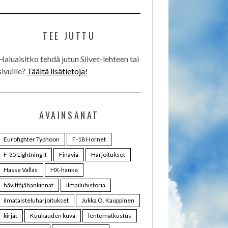
TEE JUTTU
Haluaisitko tehdä jutun Siivet-lehteen tai
sivuille?
Täältä lisätietoja!
AVAINSANAT
Eurofighter Typhoon
F-18 Hornet
F-35 Lightning II
Finavia
Harjoitukset
Hasse Vallas
HX-hanke
hävittäjähankinnat
ilmailuhistoria
ilmataisteluharjoitukset
Jukka O. Kauppinen
kirjat
Kuukauden kuva
lentomatkustus