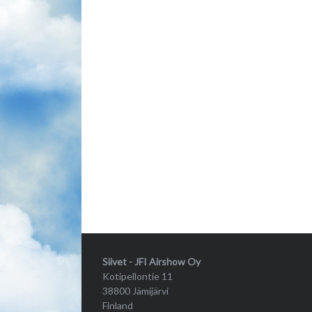
Siivet - JFI Airshow Oy
Kotipellontie 11
38800 Jämijärvi
Finland