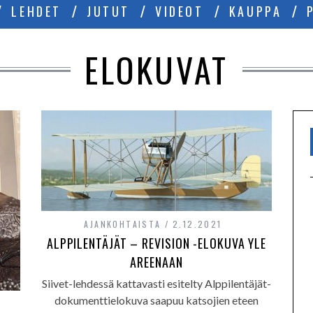
LEHDET
JUTUT
VIDEOT
KAUPPA
ELOKUVAT
AJANKOHTAISTA
2.12.2021
ALPPILENTÄJÄT – REVISION -ELOKUVA YLE
AREENAAN
Siivet-lehdessä kattavasti esitelty Alppilentäjät-
dokumenttielokuva saapuu katsojien eteen