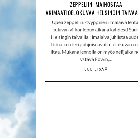
ZEPPELIINI MAINOSTAA
ANIMAATIOELOKUVAA HELSINGIN TAIVA
Upea zeppeliini-tyyppinen ilmalaiva lent
kuluvan viikonlopun aikana kahdesti Suur
Helsingin taivailla. Ilmalaiva juhlistaa uud
Titina-terrieri pohjoisnavalla -elokuvan en
iltaa. Mukana lennolla on myös nelijalkain
ystävä Edwin,…
LUE LISÄÄ