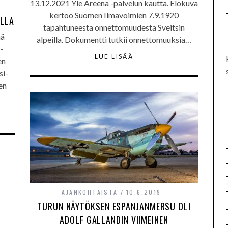
13.12.2021 Yle Areena -palvelun kautta. Elokuva
kertoo Suomen Ilmavoimien 7.9.1920
ALLA
tapahtuneesta onnettomuudesta Sveitsin
ää
alpeilla. Dokumentti tutkii onnettomuuksia…
-
LUE LISÄÄ
en
si-
en
AJANKOHTAISTA
10.6.2019
TURUN NÄYTÖKSEN ESPANJANMERSU OLI
ADOLF GALLANDIN VIIMEINEN