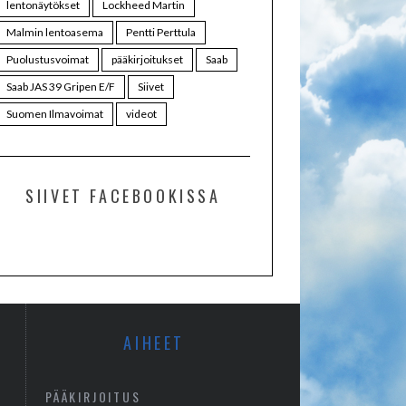
lentonäytökset
Lockheed Martin
Malmin lentoasema
Pentti Perttula
Puolustusvoimat
pääkirjoitukset
Saab
Saab JAS 39 Gripen E/F
Siivet
Suomen Ilmavoimat
videot
SIIVET FACEBOOKISSA
AIHEET
PÄÄKIRJOITUS