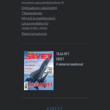
etunimi.sukunimi(ät)siivet.fi
Digitaalinen näköislehti
Tilaajapalvelu
Myynti ja markkinointi:
Lataa mediakortti
ISSN 0783-2990
Rekisteriseloste
TILAA NYT
SIIVET
4 numeroa vuodessa!
AIHEET