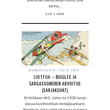
tarina…
LUE LISÄÄ
AJANKOHTAISTA
26.10.2018
LUETTUA – BIGGLES JA
SARGASSOMEREN ARVOITUS
(SARJAKUVAT)
Brittiläinen W.E. Johns loi 1930-luvun
alussa kuvitteellisen lentäjäsankarin
Bigglesin, joka seikkaili kerta toisensa