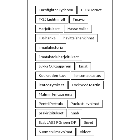
Eurofighter Typhoon
F-18 Hornet
F-35 Lightning II
Finavia
Harjoitukset
Hasse Vallas
HX-hanke
hävittäjähankinnat
ilmailuhistoria
ilmataisteluharjoitukset
Jukka O. Kauppinen
kirjat
Kuukauden kuva
lentomatkustus
lentonäytökset
Lockheed Martin
Malmin lentoasema
Pentti Perttula
Puolustusvoimat
pääkirjoitukset
Saab
Saab JAS 39 Gripen E/F
Siivet
Suomen Ilmavoimat
videot