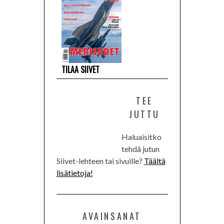
TILAA SIIVET
TEE
JUTTU
Haluaisitko
tehdä jutun
Siivet-lehteen tai sivuille?
Täältä
lisätietoja!
AVAINSANAT