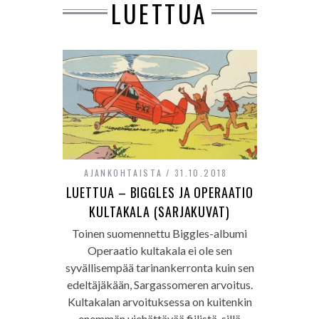
LUETTUA
AJANKOHTAISTA
31.10.2018
LUETTUA – BIGGLES JA OPERAATIO
KULTAKALA (SARJAKUVAT)
Toinen suomennettu Biggles-albumi
Operaatio kultakala ei ole sen
syvällisempää tarinankerronta kuin sen
edeltäjäkään, Sargassomeren arvoitus.
Kultakalan arvoituksessa on kuitenkin
enemmän viehättävää fiilistä, sillä