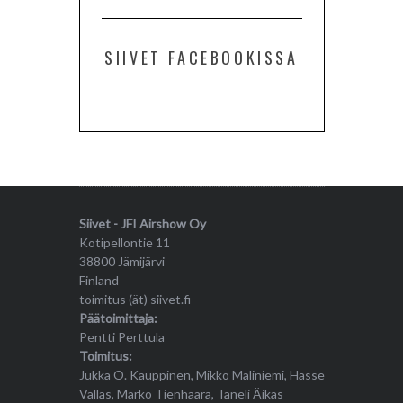
SIIVET FACEBOOKISSA
Siivet - JFI Airshow Oy
Kotipellontie 11
38800 Jämijärvi
Finland
toimitus (ät) siivet.fi
Päätoimittaja:
Pentti Perttula
Toimitus:
Jukka O. Kauppinen, Mikko Maliniemi, Hasse
Vallas, Marko Tienhaara, Taneli Äikäs