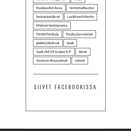
Kuukauden kuva
lentomatkustus
lentonäytökset
Lockheed Martin
Malmin lentoasema
Pentti Perttula
Puolustusvoimat
pääkirjoitukset
Saab
Saab JAS 39 Gripen E/F
Siivet
Suomen Ilmavoimat
videot
SIIVET FACEBOOKISSA