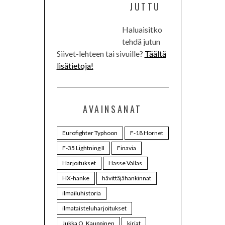
JUTTU
Haluaisitko
tehdä jutun
Siivet-lehteen tai sivuille?
Täältä
lisätietoja!
AVAINSANAT
Eurofighter Typhoon
F-18 Hornet
F-35 Lightning II
Finavia
Harjoitukset
Hasse Vallas
HX-hanke
hävittäjähankinnat
ilmailuhistoria
ilmataisteluharjoitukset
Jukka O. Kauppinen
kirjat