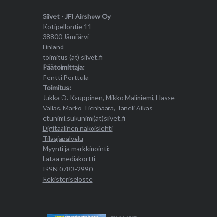
Siivet - JFI Airshow Oy
Kotipellontie 11
38800 Jämijärvi
Finland
toimitus (ät) siivet.fi
Päätoimittaja:
Pentti Perttula
Toimitus:
Jukka O. Kauppinen, Mikko Maliniemi, Hasse
Vallas, Marko Tienhaara, Taneli Äikäs
etunimi.sukunimi(ät)siivet.fi
Digitaalinen näköislehti
Tilaajapalvelu
Myynti ja markkinointi:
Lataa mediakortti
ISSN 0783-2990
Rekisteriseloste