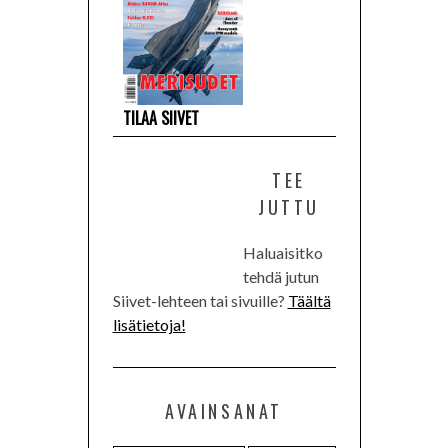
TILAA SIIVET
TEE
JUTTU
Haluaisitko
tehdä jutun
Siivet-lehteen tai sivuille?
Täältä
lisätietoja!
AVAINSANAT