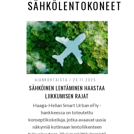
SÄHKÖLENTOKONEET
AJANKOHTAISTA
28.11.2025
SÄHKÖINEN LENTÄMINEN HAASTAA
LIIKKUMISEN RAJAT
Haaga-Helian Smart Urban eFly -
hankkeessa on toteutettu
konseptikokeiluja, jotka avaavat uusia
näkymiä kotimaan lentoliikenteen
tulevaisuuteen. Yksi merkittävimmistä