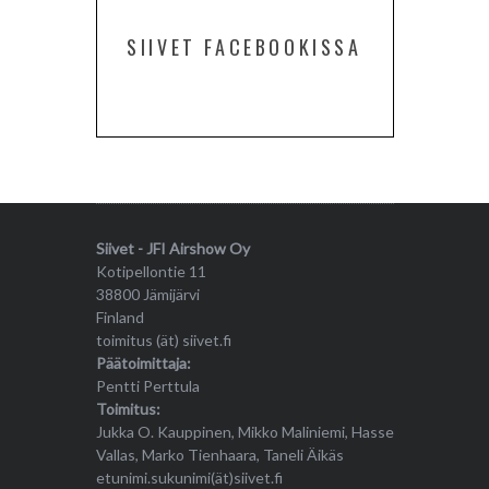
SIIVET FACEBOOKISSA
Siivet - JFI Airshow Oy
Kotipellontie 11
38800 Jämijärvi
Finland
toimitus (ät) siivet.fi
Päätoimittaja:
Pentti Perttula
Toimitus:
Jukka O. Kauppinen, Mikko Maliniemi, Hasse
Vallas, Marko Tienhaara, Taneli Äikäs
etunimi.sukunimi(ät)siivet.fi