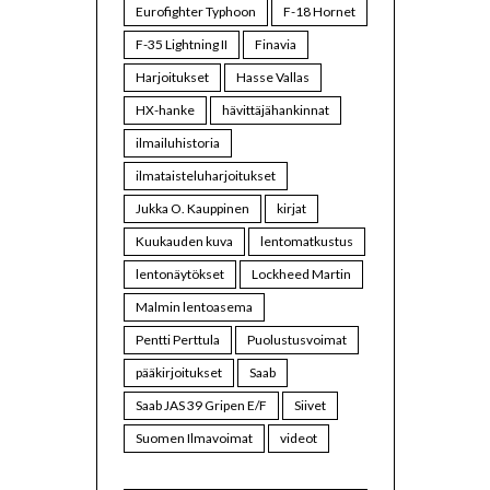
Eurofighter Typhoon
F-18 Hornet
F-35 Lightning II
Finavia
Harjoitukset
Hasse Vallas
HX-hanke
hävittäjähankinnat
ilmailuhistoria
ilmataisteluharjoitukset
Jukka O. Kauppinen
kirjat
Kuukauden kuva
lentomatkustus
lentonäytökset
Lockheed Martin
Malmin lentoasema
Pentti Perttula
Puolustusvoimat
pääkirjoitukset
Saab
Saab JAS 39 Gripen E/F
Siivet
Suomen Ilmavoimat
videot