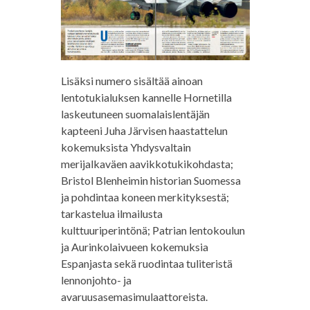
Lisäksi numero sisältää ainoan
lentotukialuksen kannelle Hornetilla
laskeutuneen suomalaislentäjän
kapteeni Juha Järvisen haastattelun
kokemuksista Yhdysvaltain
merijalkaväen aavikkotukikohdasta;
Bristol Blenheimin historian Suomessa
ja pohdintaa koneen merkityksestä;
tarkastelua ilmailusta
kulttuuriperintönä; Patrian lentokoulun
ja Aurinkolaivueen kokemuksia
Espanjasta sekä ruodintaa tuliteristä
lennonjohto- ja
avaruusasemasimulaattoreista.