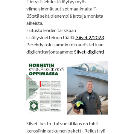
Tietysti lehdestä löytyy myös
viimeisimmät uutiset maailmalta F-
35:stä sekä pienempiä juttuja monista
aiheista.
Tutustu lehden tarkkaan
sisällysluetteloon täällä:
Siivet 2/2023
.
Perehdy toki samoin tein uudistettuun
digilehtitarjontaamme:
Siivet-digilehti
Siivet-kesto- tai vuositilaus on tuhti,
kerosiininkatkuinen paketti. Reilusti yli