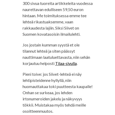
300 sivua tuoreita artikkeleita vuodessa
naurettavan edulliseen 59,50 euron
hintaan. Me toimituksessa emme tee
lehteä rikastuaksemme, vaan
rakkaudesta lajiin. Siksi Siivet on
Suomen kovatasoisin ilmailulehti.
Jos jostain kumman syystä et ole
tilannut lehteä ja siten päässyt
nauttimaan laatuluettavasta, niin sehän
korjautuu helposti
Tilaa-sivulla
.
Pieni toive: jos Siivet-lehteä ei näy
lehtipisteidenne hyllyllä, niin
huomauttakaa toki puutteesta kaupalle!
Onhan se surkeaa, jos lehden
irtonumeroiden jakelu ja näkyvyys
tökkii. Muistakaa myös tehdä meille
osoitteenmuutos.