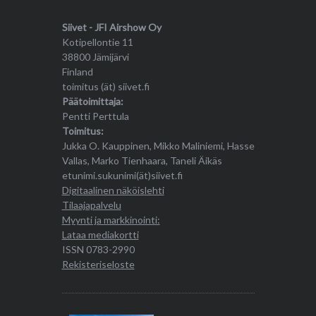
Siivet - JFI Airshow Oy
Kotipellontie 11
38800 Jämijärvi
Finland
toimitus (ät) siivet.fi
Päätoimittaja:
Pentti Perttula
Toimitus:
Jukka O. Kauppinen, Mikko Maliniemi, Hasse
Vallas, Marko Tienhaara, Taneli Äikäs
etunimi.sukunimi(ät)siivet.fi
Digitaalinen näköislehti
Tilaajapalvelu
Myynti ja markkinointi:
Lataa mediakortti
ISSN 0783-2990
Rekisteriseloste