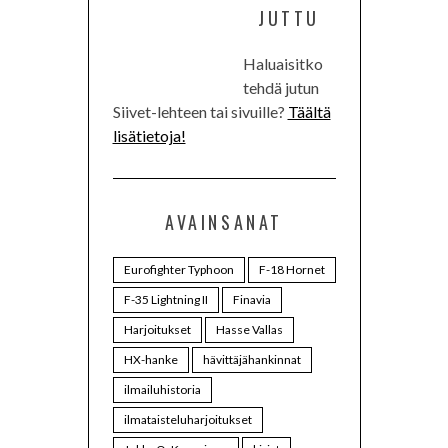
JUTTU
Haluaisitko
tehdä jutun
Siivet-lehteen tai sivuille?
Täältä
lisätietoja!
AVAINSANAT
Eurofighter Typhoon
F-18 Hornet
F-35 Lightning II
Finavia
Harjoitukset
Hasse Vallas
HX-hanke
hävittäjähankinnat
ilmailuhistoria
ilmataisteluharjoitukset