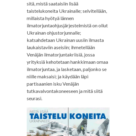
sitä, mistä saataisiin lisää
taistelukoneita Ukrainalle; selvitellään,
millaista hyötyä lännen
ilmatorjuntaohjusjärjestelmistä on ollut
Ukrainan ohjustorjunnalle;
katsahdetaan Ukrainan uusiin ilmasta
laukaistaviin aseisiin; ihmetellään
Venäjän ilmatorjuntakriisiä, jossa
yrityksiä kehotetaan hankkimaan omaa
ilmatorjuntaa, ja lasketaan, paljonko se
niille maksaisi; ja käydään läpi
partisaanien isku Venäjän
tutkavalvontakoneeseen ja mitä siitä
seurasi.