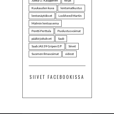
Jukka O. Kauppinen
kirjat
Kuukauden kuva
lentomatkustus
lentonäytökset
Lockheed Martin
Malmin lentoasema
Pentti Perttula
Puolustusvoimat
pääkirjoitukset
Saab
Saab JAS 39 Gripen E/F
Siivet
Suomen Ilmavoimat
videot
SIIVET FACEBOOKISSA