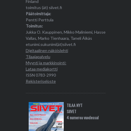
Finland
toimitus (ät) siivet.fi
Päätoimittaja:
Pentti Perttula
Toimitus:
Jukka O. Kauppinen, Mikko Maliniemi, Hasse
Vallas, Marko Tienhaara, Taneli Äikäs
etunimi.sukunimi(ät)siivet.fi
Digitaalinen näköislehti
Tilaajapalvelu
Myynti ja markkinointi:
Lataa mediakortti
ISSN 0783-2990
Rekisteriseloste
TILAA NYT
SIIVET
4 numeroa vuodessa!