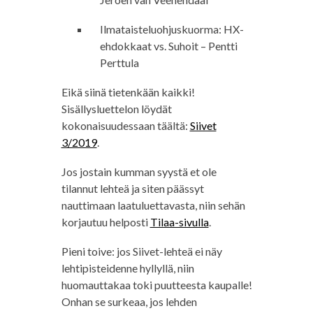
Ilmataisteluohjuskuorma: HX-
ehdokkaat vs. Suhoit – Pentti
Perttula
Eikä siinä tietenkään kaikki!
Sisällysluettelon löydät
kokonaisuudessaan täältä:
Siivet
3/2019
.
Jos jostain kumman syystä et ole
tilannut lehteä ja siten päässyt
nauttimaan laatuluettavasta, niin sehän
korjautuu helposti
Tilaa-sivulla
.
Pieni toive: jos Siivet-lehteä ei näy
lehtipisteidenne hyllyllä, niin
huomauttakaa toki puutteesta kaupalle!
Onhan se surkeaa, jos lehden