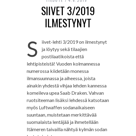
TIEDOTE
4.6.2019
SIIVET 3/2019
ILMESTYNYT
S
iivet-lehti 3/2019 on ilmestynyt
ja löytyy sekä tilaajien
postilaatikoista että
lehtipisteistä! Vuoden kolmannessa
numerossa kiidetään monessa
ilmansuunnassa ja aiheessa, joista
ainakin yhdestä vihjaa lehden kannessa
komeileva upea Saab Draken. Vahvan
ruotsiteeman lisäksi lehdessä katsotaan
myös Luftwaffen sodanaikaiseen
suuntaan, muistetaan merkittävää
suomalaista lentäjää ja ihmetellään
Itämeren taivailla nähtyä kylmän sodan