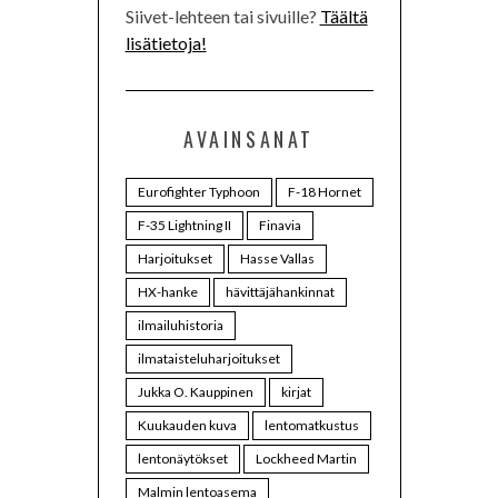
Siivet-lehteen tai sivuille?
Täältä
lisätietoja!
AVAINSANAT
Eurofighter Typhoon
F-18 Hornet
F-35 Lightning II
Finavia
Harjoitukset
Hasse Vallas
HX-hanke
hävittäjähankinnat
ilmailuhistoria
ilmataisteluharjoitukset
Jukka O. Kauppinen
kirjat
Kuukauden kuva
lentomatkustus
lentonäytökset
Lockheed Martin
Malmin lentoasema