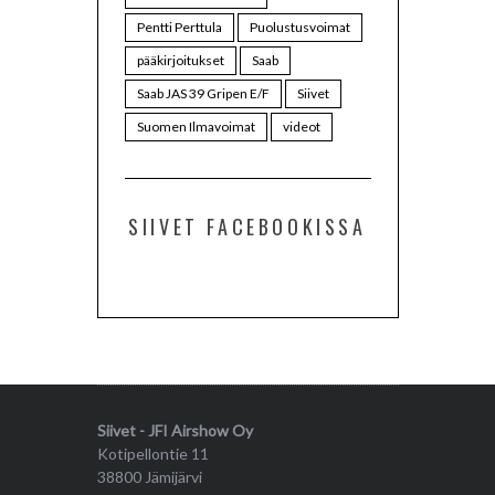
Pentti Perttula
Puolustusvoimat
pääkirjoitukset
Saab
Saab JAS 39 Gripen E/F
Siivet
Suomen Ilmavoimat
videot
SIIVET FACEBOOKISSA
Siivet - JFI Airshow Oy
Kotipellontie 11
38800 Jämijärvi