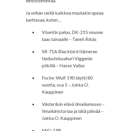
lentotoimintaa.
Ja onhan siellä kaikkea muutakin upeaa
luettavaa, kuten…
Visentin paluu, DK-215 nousee
taas taivaalle – Taneli Äikäs
SR-71A Blackbird Itämeren
tiedustelusahuri Viggenin
piikillä – Hasse Vallas
Focke-Wulf 190 täytti 80
vuotta, osa 1 – Jukka O.
Kauppinen
Västeråsin elävä ilmailumuseo –
Ilmailuhistoriaa ja tätä päivää –
Jukka O. Kauppinen
MiG-19P