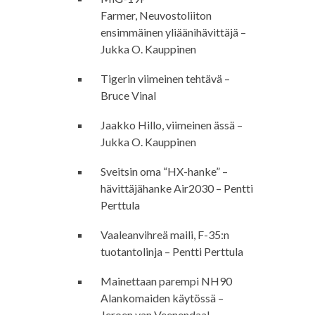
Farmer, Neuvostoliiton
ensimmäinen yliäänihävittäjä –
Jukka O. Kauppinen
Tigerin viimeinen tehtävä –
Bruce Vinal
Jaakko Hillo, viimeinen ässä –
Jukka O. Kauppinen
Sveitsin oma “HX-hanke” –
hävittäjähanke Air2030 – Pentti
Perttula
Vaaleanvihreä maili, F-35:n
tuotantolinja – Pentti Perttula
Mainettaan parempi NH90
Alankomaiden käytössä –
Jeroen van Veenendaal