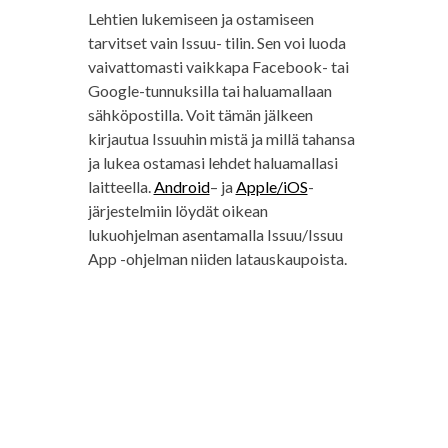
Lehtien lukemiseen ja ostamiseen
tarvitset vain Issuu- tilin. Sen voi luoda
vaivattomasti vaikkapa Facebook- tai
Google-tunnuksilla tai haluamallaan
sähköpostilla. Voit tämän jälkeen
kirjautua Issuuhin mistä ja millä tahansa
ja lukea ostamasi lehdet haluamallasi
laitteella.
Android
– ja
Apple/iOS
-
järjestelmiin löydät oikean
lukuohjelman asentamalla Issuu/Issuu
App -ohjelman niiden latauskaupoista.