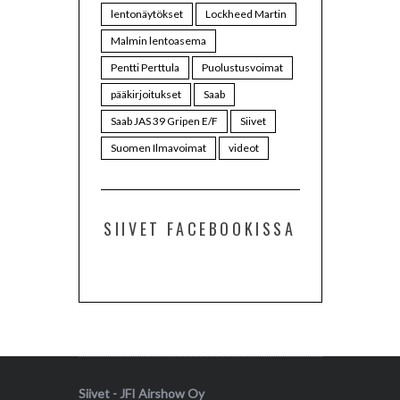
lentonäytökset
Lockheed Martin
Malmin lentoasema
Pentti Perttula
Puolustusvoimat
pääkirjoitukset
Saab
Saab JAS 39 Gripen E/F
Siivet
Suomen Ilmavoimat
videot
SIIVET FACEBOOKISSA
Siivet - JFI Airshow Oy