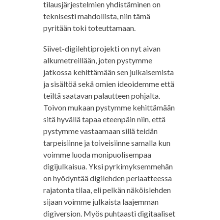
tilausjärjestelmien yhdistäminen on
teknisesti mahdollista, niin tämä
pyritään toki toteuttamaan.
Siivet-digilehtiprojekti on nyt aivan
alkumetreillään, joten pystymme
jatkossa kehittämään sen julkaisemista
ja sisältöä sekä omien ideoidemme että
teiltä saatavan palautteen pohjalta.
Toivon mukaan pystymme kehittämään
sitä hyvällä tapaa eteenpäin niin, että
pystymme vastaamaan sillä teidän
tarpeisiinne ja toiveisiinne samalla kun
voimme luoda monipuolisempaa
digijulkaisua. Yksi pyrkimyksemmehän
on hyödyntää digilehden periaatteessa
rajatonta tilaa, eli pelkän näköislehden
sijaan voimme julkaista laajemman
digiversion. Myös puhtaasti digitaaliset