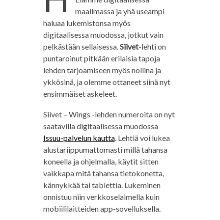
maailmassa ja yhä useampi
haluaa lukemistonsa myös
digitaalisessa muodossa, jotkut vain
pelkästään sellaisessa.
Siivet
-lehti on
puntaroinut pitkään erilaisia tapoja
lehden tarjoamiseen myös nollina ja
ykkösinä, ja olemme ottaneet siinä nyt
ensimmäiset askeleet.
Siivet – Wings -lehden numeroita on nyt
saatavilla digitaalisessa muodossa
Issuu-palvelun kautta
. Lehtiä voi lukea
alustariippumattomasti millä tahansa
koneella ja ohjelmalla, käytit sitten
vaikkapa mitä tahansa tietokonetta,
kännykkää tai tablettia. Lukeminen
onnistuu niin verkkoselaimella kuin
mobiililaitteiden app-sovelluksella.