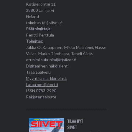
Kotipellontie 11
38800 Jämijärvi
Finland
toimitus (ät) siivet.fi
Päätoimittaja:
Pentti Perttula
Toimitus:
Jukka O. Kauppinen, Mikko Maliniemi, Hasse
Vallas, Marko Tienhaara, Taneli Äikäs
etunimi.sukunimi(ät)siivet.fi
Digitaalinen näköislehti
Tilaajapalvelu
Myynti ja markkinointi:
Lataa mediakortti
ISSN 0783-2990
Rekisteriseloste
TILAA NYT
SIIVET