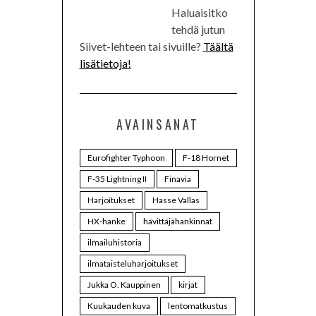
Haluaisitko
tehdä jutun
Siivet-lehteen tai sivuille?
Täältä
lisätietoja!
AVAINSANAT
Eurofighter Typhoon
F-18 Hornet
F-35 Lightning II
Finavia
Harjoitukset
Hasse Vallas
HX-hanke
hävittäjähankinnat
ilmailuhistoria
ilmataisteluharjoitukset
Jukka O. Kauppinen
kirjat
Kuukauden kuva
lentomatkustus