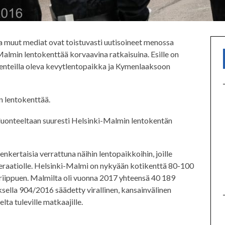
a muut mediat ovat toistuvasti uutisoineet menossa
almin lentokenttää korvaavina ratkaisuina. Esille on
enteilla oleva kevytlentopaikka ja Kymenlaaksoon
 lentokenttää.
uonteeltaan suuresti Helsinki-Malmin lentokentän
ertaisia verrattuna näihin lentopaikkoihin, joille
raatiolle. Helsinki-Malmi on nykyään kotikenttä 80-100
a riippuen. Malmilta oli vuonna 2017 yhteensä 40 189
sella 904/2016 säädetty virallinen, kansainvälinen
ta tuleville matkaajille.