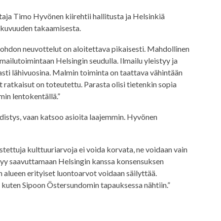
ja Timo Hyvönen kiirehtii hallitusta ja Helsinkiä
atkuvuuden takaamisesta.
johdon neuvottelut on aloitettava pikaisesti. Mahdollinen
lmailutoimintaan Helsingin seudulla. Ilmailu yleistyy ja
ti lähivuosina. Malmin toiminta on taattava vähintään
ratkaisut on toteutettu. Parasta olisi tietenkin sopia
in lentokentällä.”
distys, vaan katsoo asioita laajemmin. Hyvönen
ettuja kulttuuriarvoja ei voida korvata, ne voidaan vain
pystyy saavuttamaan Helsingin kanssa konsensuksen
alueen erityiset luontoarvot voidaan säilyttää.
, kuten Sipoon Östersundomin tapauksessa nähtiin.”