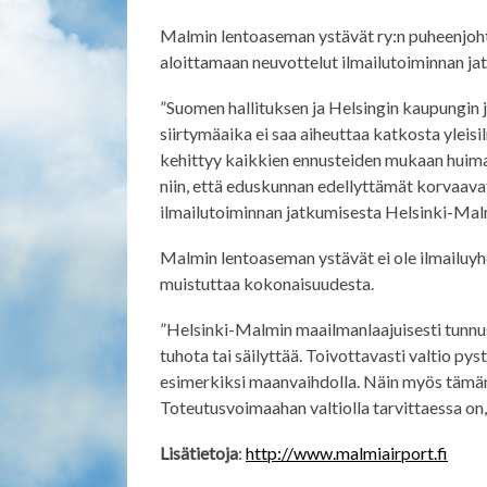
Malmin lentoaseman ystävät ry:n puheenjohta
aloittamaan neuvottelut ilmailutoiminnan j
”Suomen hallituksen ja Helsingin kaupungin 
siirtymäaika ei saa aiheuttaa katkosta yleisi
kehittyy kaikkien ennusteiden mukaan huimas
niin, että eduskunnan edellyttämät korvaavat 
ilmailutoiminnan jatkumisesta Helsinki-Malm
Malmin lentoaseman ystävät ei ole ilmailuyh
muistuttaa kokonaisuudesta.
”Helsinki-Malmin maailmanlaajuisesti tunnust
tuhota tai säilyttää. Toivottavasti valtio 
esimerkiksi maanvaihdolla. Näin myös tämän 
Toteutusvoimaahan valtiolla tarvittaessa on
Lisätietoja
:
http://www.malmiairport.fi