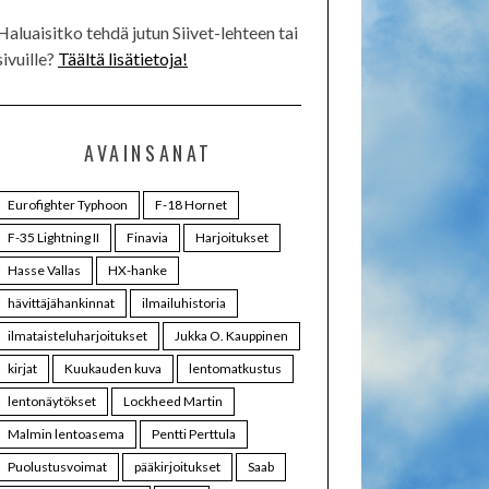
Haluaisitko tehdä jutun Siivet-lehteen tai
sivuille?
Täältä lisätietoja!
AVAINSANAT
Eurofighter Typhoon
F-18 Hornet
F-35 Lightning II
Finavia
Harjoitukset
Hasse Vallas
HX-hanke
hävittäjähankinnat
ilmailuhistoria
ilmataisteluharjoitukset
Jukka O. Kauppinen
kirjat
Kuukauden kuva
lentomatkustus
lentonäytökset
Lockheed Martin
Malmin lentoasema
Pentti Perttula
Puolustusvoimat
pääkirjoitukset
Saab