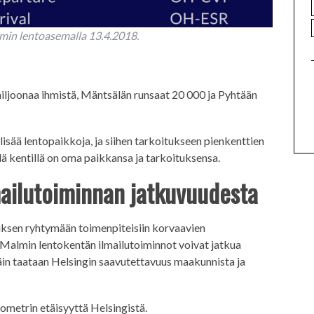
min lentoasemalla 13.4.2018.
iljoonaa ihmistä, Mäntsälän runsaat 20 000 ja Pyhtään
n lisää lentopaikkoja, ja siihen tarkoitukseen pienkenttien
ä kentillä on oma paikkansa ja tarkoituksensa.
lmailutoiminnan jatkuvuudesta
tuksen ryhtymään toimenpiteisiin korvaavien
 Malmin lentokentän ilmailutoiminnot voivat jatkua
Näin taataan Helsingin saavutettavuus maakunnista ja
ometrin etäisyyttä Helsingistä.