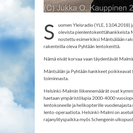
S
uomen Yleisradio (YLE, 13.04.2018) j
olevista pienlentokenttähankkeista M
nostettu esimerkiksi Mäntsälään rak
rakenteilla oleva Pyhtään lentokenttä.
Nämä eivät korvaa vaan täydentävät Malmin
Mäntsälän ja Pyhtään hankkeet poikkeavat l
toiminnasta.
Helsinki-Malmin liikennemäärät ovat kymmenk
haetaan ympäristölupia 2000-4000 vuosiope
lentokoneelle ja helikopterille vuodenajast
lento-operaatiota. Helsinki-Malmi on asetuk
rajanylityspaikka myös Schengenin ulkopuolel