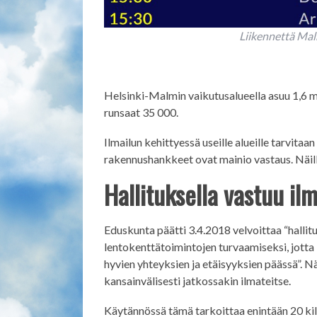
Liikennettä Mal
Helsinki-Malmin vaikutusalueella asuu 1,6 m
runsaat 35 000.
Ilmailun kehittyessä useille alueille tarvitaa
rakennushankkeet ovat mainio vastaus. Näill
Hallituksella vastuu i
Eduskunta päätti 3.4.2018 velvoittaa “halli
lentokenttätoimintojen turvaamiseksi, jotta
hyvien yhteyksien ja etäisyyksien päässä”. 
kansainvälisesti jatkossakin ilmateitse.
Käytännössä tämä tarkoittaa enintään 20 kil