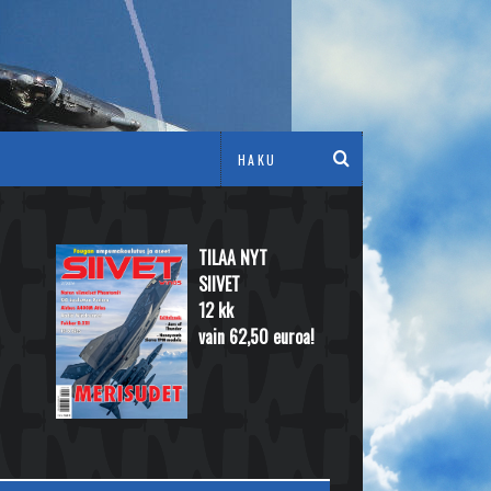
TILAA NYT
SIIVET
12 kk
vain 62,50 euroa!