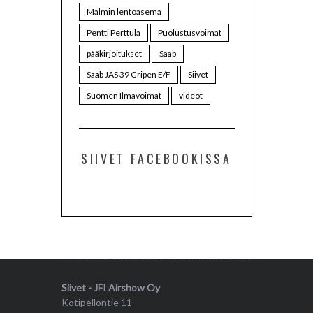
Malmin lentoasema
Pentti Perttula
Puolustusvoimat
pääkirjoitukset
Saab
Saab JAS 39 Gripen E/F
Siivet
Suomen Ilmavoimat
videot
SIIVET FACEBOOKISSA
Siivet - JFI Airshow Oy
Kotipellontie 11