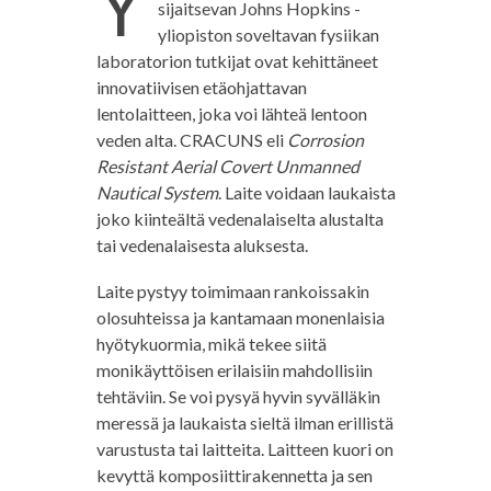
Y
sijaitsevan Johns Hopkins -
yliopiston soveltavan fysiikan
laboratorion tutkijat ovat kehittäneet
innovatiivisen etäohjattavan
lentolaitteen, joka voi lähteä lentoon
veden alta. CRACUNS eli
Corrosion
Resistant Aerial Covert Unmanned
Nautical System
. Laite voidaan laukaista
joko kiinteältä vedenalaiselta alustalta
tai vedenalaisesta aluksesta.
Laite pystyy toimimaan rankoissakin
olosuhteissa ja kantamaan monenlaisia
hyötykuormia, mikä tekee siitä
monikäyttöisen erilaisiin mahdollisiin
tehtäviin. Se voi pysyä hyvin syvälläkin
meressä ja laukaista sieltä ilman erillistä
varustusta tai laitteita. Laitteen kuori on
kevyttä komposiittirakennetta ja sen