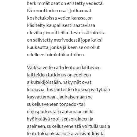
herkimmät osat on eristetty vedestä.
Ne moottorien osat, jotka ovat
kosketuksissa veden kanssa, on
käsitelty kaupallisesti saatavissa
olevilla pinnoitteilla. Testeissä laitetta
on säilytetty merivedessä jopa kaksi
kuukautta, jonka jälkeen se on ollut
edelleen toimintakuntoinen.
Vaikka veden alta lentoon lähtevien
laitteiden tutkimus on edelleen
alkutekijöissään, näkymät ovat
lupaavia. Jos laitteiden kokoa pystytään
kasvattamaan, laukaisemaan ne
sukellusveneen torpedo- tai
ohjusputkesta ja antamaan niille
hyökkäävä rooli sensoreineen ja
aseineen, sukellusveneistä voi tulla uusia
lentotukialuksia, jotka voisivat käydä