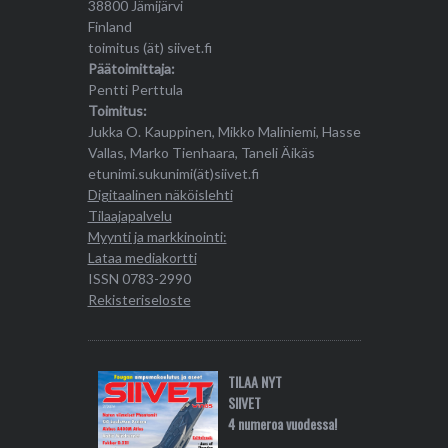
38800 Jämijärvi
Finland
toimitus (ät) siivet.fi
Päätoimittaja:
Pentti Perttula
Toimitus:
Jukka O. Kauppinen, Mikko Maliniemi, Hasse
Vallas, Marko Tienhaara, Taneli Äikäs
etunimi.sukunimi(ät)siivet.fi
Digitaalinen näköislehti
Tilaajapalvelu
Myynti ja markkinointi:
Lataa mediakortti
ISSN 0783-2990
Rekisteriseloste
TILAA NYT
SIIVET
4 numeroa vuodessa!