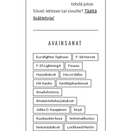
tehdä jutun
Siivet-lehteen tai sivuille?
Täältä
lisätietoja!
AVAINSANAT
Eurofighter Typhoon
F-18 Hornet
F-35 Lightning II
Finavia
Harjoitukset
Hasse Vallas
HX-hanke
hävittäjähankinnat
ilmailuhistoria
ilmataisteluharjoitukset
Jukka O. Kauppinen
kirjat
Kuukauden kuva
lentomatkustus
lentonäytökset
Lockheed Martin