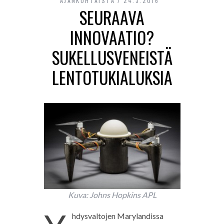
AJANKOHTAISTA
24.3.2016
SEURAAVA
INNOVAATIO?
SUKELLUSVENEISTÄ
LENTOTUKIALUKSIA
Kuva: Johns Hopkins APL
hdysvaltojen Marylandissa