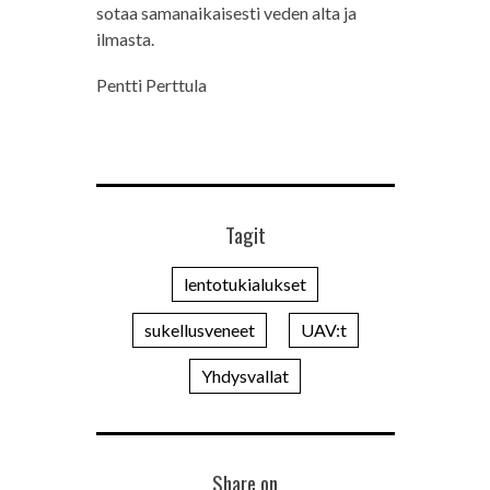
sotaa samanaikaisesti veden alta ja
ilmasta.
Pentti Perttula
Tagit
lentotukialukset
sukellusveneet
UAV:t
Yhdysvallat
Share on