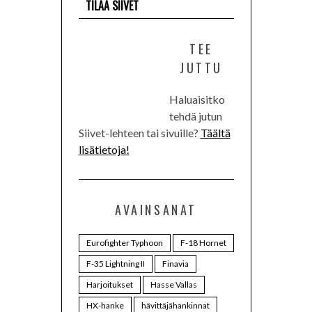
TILAA SIIVET
TEE
JUTTU
Haluaisitko
tehdä jutun
Siivet-lehteen tai sivuille?
Täältä
lisätietoja!
AVAINSANAT
Eurofighter Typhoon
F-18 Hornet
F-35 Lightning II
Finavia
Harjoitukset
Hasse Vallas
HX-hanke
hävittäjähankinnat