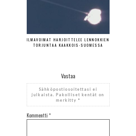
ILMAVOIMAT HARJOITTELEE LENNOKKIEN
SA-KUV
TORJUNTAA KAAKKOIS-SUOMESSA
HISTOR
Vastaa
Sähköpostiosoitettasi ei
julkaista.
Pakolliset kentät on
merkitty
*
Kommentti
*