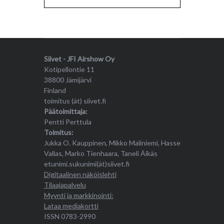
Siivet - JFI Airshow Oy
Kotipellontie 11
38800 Jämijärvi
Finland
toimitus (ät) siivet.fi
Päätoimittaja:
Pentti Perttula
Toimitus:
Jukka O. Kauppinen, Mikko Maliniemi, Hasse
Vallas, Marko Tienhaara, Taneli Äikäs
etunimi.sukunimi(ät)siivet.fi
Digitaalinen näköislehti
Tilaajapalvelu
Myynti ja markkinointi:
Lataa mediakortti
ISSN 0783-2990