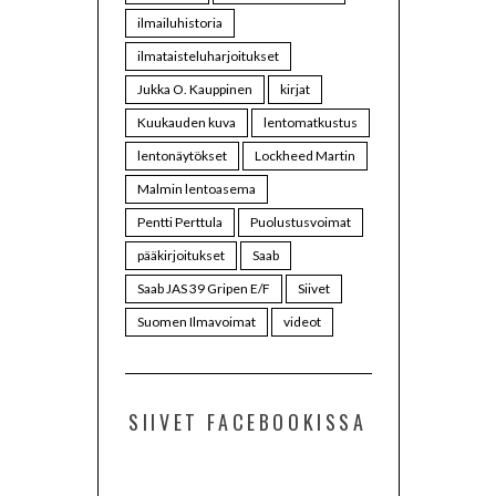
ilmailuhistoria
ilmataisteluharjoitukset
Jukka O. Kauppinen
kirjat
Kuukauden kuva
lentomatkustus
lentonäytökset
Lockheed Martin
Malmin lentoasema
Pentti Perttula
Puolustusvoimat
pääkirjoitukset
Saab
Saab JAS 39 Gripen E/F
Siivet
Suomen Ilmavoimat
videot
SIIVET FACEBOOKISSA