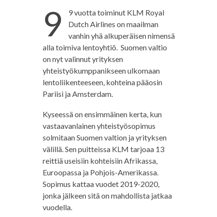
9
9 vuotta toiminut KLM Royal
Dutch Airlines on maailman
vanhin yhä alkuperäisen nimensä
alla toimiva lentoyhtiö. Suomen valtio
on nyt valinnut yrityksen
yhteistyökumppanikseen ulkomaan
lentoliikenteeseen, kohteina pääosin
Pariisi ja Amsterdam.
Kyseessä on ensimmäinen kerta, kun
vastaavanlainen yhteistyösopimus
solmitaan Suomen valtion ja yrityksen
välillä. Sen puitteissa KLM tarjoaa 13
reittiä useisiin kohteisiin Afrikassa,
Euroopassa ja Pohjois-Amerikassa.
Sopimus kattaa vuodet 2019-2020,
jonka jälkeen sitä on mahdollista jatkaa
vuodella.