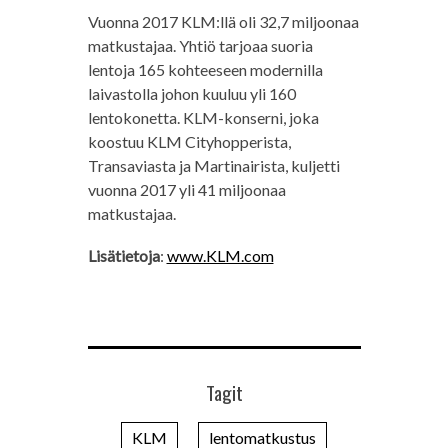
Vuonna 2017 KLM:llä oli 32,7 miljoonaa
matkustajaa. Yhtiö tarjoaa suoria
lentoja 165 kohteeseen modernilla
laivastolla johon kuuluu yli 160
lentokonetta. KLM-konserni, joka
koostuu KLM Cityhopperista,
Transaviasta ja Martinairista, kuljetti
vuonna 2017 yli 41 miljoonaa
matkustajaa.
Lisätietoja
:
www.KLM.com
Tagit
KLM
lentomatkustus