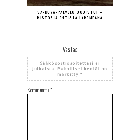
SA-KUVA-PALVELU UUDISTUI –
MAANTIE
HISTORIA ENTISTÄ LÄHEMPÄNÄ
LENTÄJÄÄ
VIERAAT
Vastaa
Sähköpostiosoitettasi ei
julkaista.
Pakolliset kentät on
merkitty
*
Kommentti
*