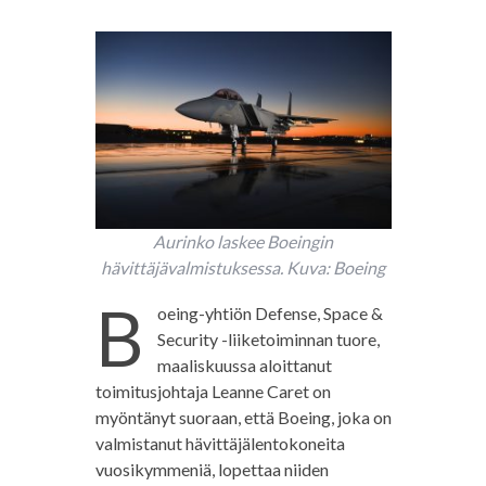
Aurinko laskee Boeingin
hävittäjävalmistuksessa. Kuva: Boeing
B
oeing-yhtiön Defense, Space &
Security -liiketoiminnan tuore,
maaliskuussa aloittanut
toimitusjohtaja Leanne Caret on
myöntänyt suoraan, että Boeing, joka on
valmistanut hävittäjälentokoneita
vuosikymmeniä, lopettaa niiden