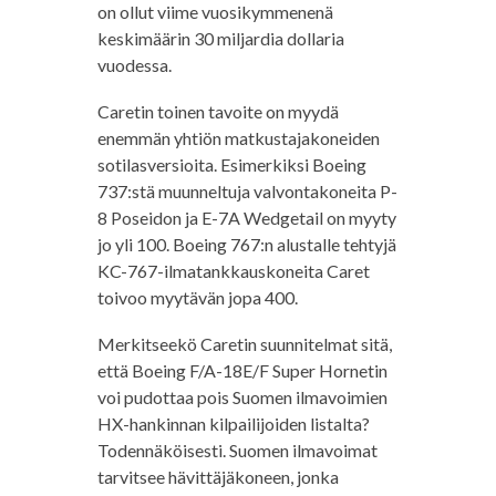
on ollut viime vuosikymmenenä
keskimäärin 30 miljardia dollaria
vuodessa.
Caretin toinen tavoite on myydä
enemmän yhtiön matkustajakoneiden
sotilasversioita. Esimerkiksi Boeing
737:stä muunneltuja valvontakoneita P-
8 Poseidon ja E-7A Wedgetail on myyty
jo yli 100. Boeing 767:n alustalle tehtyjä
KC-767-ilmatankkauskoneita Caret
toivoo myytävän jopa 400.
Merkitseekö Caretin suunnitelmat sitä,
että Boeing F/A-18E/F Super Hornetin
voi pudottaa pois Suomen ilmavoimien
HX-hankinnan kilpailijoiden listalta?
Todennäköisesti. Suomen ilmavoimat
tarvitsee hävittäjäkoneen, jonka