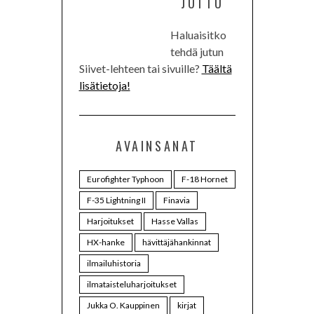
JUTTU
Haluaisitko
tehdä jutun
Siivet-lehteen tai sivuille?
Täältä
lisätietoja!
AVAINSANAT
Eurofighter Typhoon
F-18 Hornet
F-35 Lightning II
Finavia
Harjoitukset
Hasse Vallas
HX-hanke
hävittäjähankinnat
ilmailuhistoria
ilmataisteluharjoitukset
Jukka O. Kauppinen
kirjat