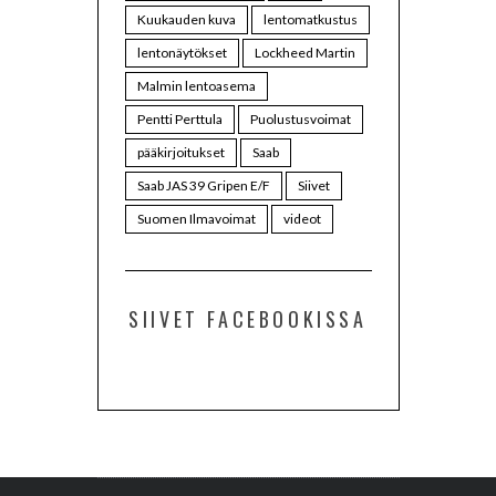
Kuukauden kuva
lentomatkustus
lentonäytökset
Lockheed Martin
Malmin lentoasema
Pentti Perttula
Puolustusvoimat
pääkirjoitukset
Saab
Saab JAS 39 Gripen E/F
Siivet
Suomen Ilmavoimat
videot
SIIVET FACEBOOKISSA