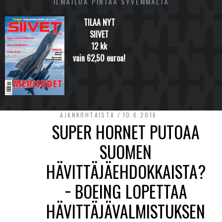
ILMAILUA PINTAA SYVEMMÄLTÄ
TILAA NYT
SIIVET
12 kk
vain 62,50 euroa!
AJANKOHTAISTA
10.6.2016
SUPER HORNET PUTOAA
SUOMEN
HÄVITTÄJÄEHDOKKAISTA?
− BOEING LOPETTAA
HÄVITTÄJÄVALMISTUKSEN