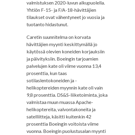
valmistuksen 2020-luvun alkupuolella.
Yhtiön F-15- ja F/A-18-hävittäjien
tilaukset ovat vähentyneet jo vuosia ja
tuotanto hidastunut.
Caretin suunnitelma on korvata
hävittäjien myynti keskittymällä jo
käytössä olevien koneiden korjauksiin
ja päivityksiin. Boeingin tarjoamien
palvelujen kate oli viime vuonna 13,4
prosenttia, kun taas
sotilaslentokoneiden ja -
helikoptereiden myynnin kate oli vain
9,8 prosenttia. DS&S-liiketoiminta, joka
valmistaa muun muassa Apache-
helikoptereita, valvontakoneita ja
satelliitteja, käsitti kuitenkin 42
prosenttia Boeingin voitoista viime
vuonna. Boeingin puolustusalan myynti