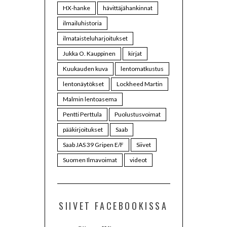
HX-hanke
hävittäjähankinnat
ilmailuhistoria
ilmataisteluharjoitukset
Jukka O. Kauppinen
kirjat
Kuukauden kuva
lentomatkustus
lentonäytökset
Lockheed Martin
Malmin lentoasema
Pentti Perttula
Puolustusvoimat
pääkirjoitukset
Saab
Saab JAS 39 Gripen E/F
Siivet
Suomen Ilmavoimat
videot
SIIVET FACEBOOKISSA