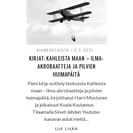
AJANKOHTAISTA
2.2.2021
KIRJAT: KAHLEISTA MAAN – ILMA-
AKROBAATTEJA JA PILVIEN
HUIMAPÄITÄ
Pieni kirja-esittely teoksesta Kahleista
maan – Ilma-akrobaatteja ja pilvien
huimapäitä, kirjoittanut Harri Mustonen
ja julkaissut Koala Kustannus.
Tilaamalla Siivet-lehden Youtube-
kanavan autat meitä…
LUE LISÄÄ