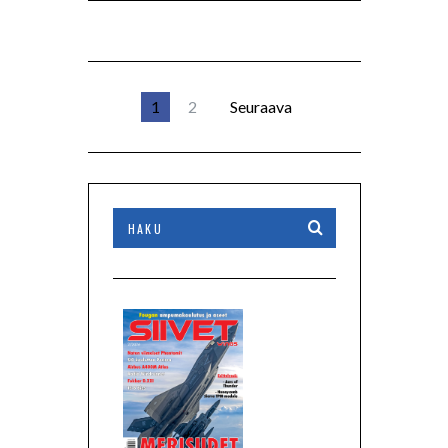
1
2
Seuraava