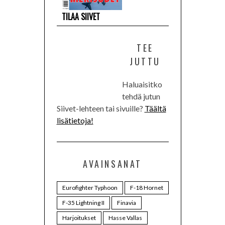
TILAA SIIVET
TEE
JUTTU
Haluaisitko
tehdä jutun
Siivet-lehteen tai sivuille?
Täältä
lisätietoja!
AVAINSANAT
Eurofighter Typhoon
F-18 Hornet
F-35 Lightning II
Finavia
Harjoitukset
Hasse Vallas