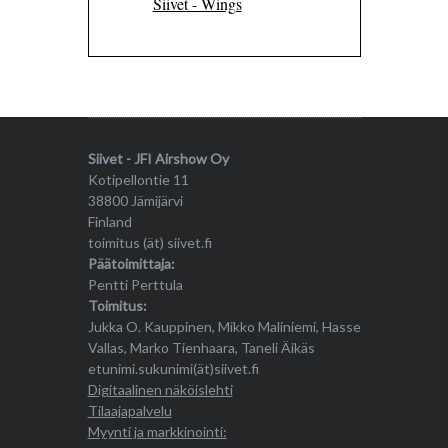
Siivet - Wings
Siivet - JFI Airshow Oy
Kotipellontie 11
38800 Jämijärvi
Finland
toimitus (ät) siivet.fi
Päätoimittaja:
Pentti Perttula
Toimitus:
Jukka O. Kauppinen, Mikko Maliniemi, Hasse
Vallas, Marko Tienhaara, Taneli Äikäs
etunimi.sukunimi(ät)siivet.fi
Digitaalinen näköislehti
Tilaajapalvelu
Myynti ja markkinointi: