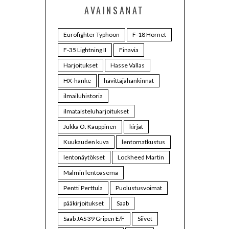
AVAINSANAT
Eurofighter Typhoon
F-18 Hornet
F-35 Lightning II
Finavia
Harjoitukset
Hasse Vallas
HX-hanke
hävittäjähankinnat
ilmailuhistoria
ilmataisteluharjoitukset
Jukka O. Kauppinen
kirjat
Kuukauden kuva
lentomatkustus
lentonäytökset
Lockheed Martin
Malmin lentoasema
Pentti Perttula
Puolustusvoimat
pääkirjoitukset
Saab
Saab JAS 39 Gripen E/F
Siivet