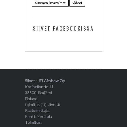
Suomen Ilmavoimat
videot
SIIVET FACEBOOKISSA
Siivet - JFI Airshow Oy
Kotipellontie 11
38800 Jämijärvi
Finland
toimitus (ät) siivet.fi
Päätoimittaja:
Pentti Perttula
Toimitus: