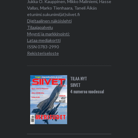
Jukka O. Kauppinen, Mikko Maliniemi, Hasse
Vallas, Marko Tienhaara, Taneli Äikäs
etunimi.sukunimi(ät)siivet.fi
Digitaalinen näköislehti
Tilaajapalvelu
Myynti ja markkinointi:
Lataa mediakortti
ISSN 0783-2990
Rekisteriseloste
TILAA NYT
SIIVET
4 numeroa vuodessa!