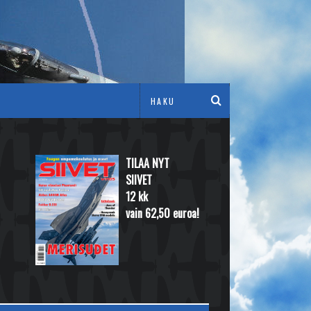
TILAA NYT
SIIVET
12 kk
vain 62,50 euroa!