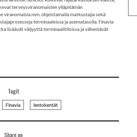
kevat terveysviranomaisten ylläpitämän
ee viranomaisia mm. ohjeistamalla matkustajia sekä
tajaprosesseja terminaaleissa ja asematasolla. Finavia
ka lisäävät väljyyttä terminaalitiloissa ja vähentävät
Tagit
Finavia
lentokentät
Share on