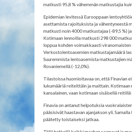
matkusti 95,8 % vähemmän matkustajia kuin 
Epidemian levitessä Eurooppaan lentoyhtiöi
asettamista rajoituksista ja vähentyneestä m
matkusti noin 4000 matkustajaa (-89,5 %) ja 
Kotimaan lennoilla matkusti 298 000 matkus
loppua kohden voimakkaasti viranomaisten 
Verkostolentoasemien matkustajamäärä lask
Suuremmista lentoasemista matkustajien määrä
Rovaniemellä (-12,0%).
Tilastoissa huomioitavaa on, että Finavian ei
lukumääriä reiteittäin ja maittain. Kotimaan
kansalainen, vaan kotimaan sisäisellä reitill
Finavia on antanut helpotuksia vuokralaiste
pääsisivät haastavan ajanjakson yli. Samall
päätetty toistaiseksi jatkaa.
Tällä hetkellä kaikki maahan saapuvat ja maa