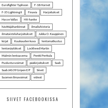
Eurofighter Typhoon
F-18 Hornet
F-35 Lightning II
Finavia
Harjoitukset
Hasse Vallas
HX-hanke
hävittäjähankinnat
ilmailuhistoria
ilmataisteluharjoitukset
Jukka O. Kauppinen
kirjat
Kuukauden kuva
lentomatkustus
lentonäytökset
Lockheed Martin
Malmin lentoasema
Pentti Perttula
Puolustusvoimat
pääkirjoitukset
Saab
Saab JAS 39 Gripen E/F
Siivet
Suomen Ilmavoimat
videot
SIIVET FACEBOOKISSA