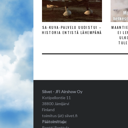
SA-KUVA-PALVELU UUDISTUI –
MAANTI
HISTORIA ENTISTÄ LÄHEMPÄNÄ
EI L
ULK
TULE
Siivet - JFI Airshow Oy
Kotipellontie 11
38800 Jämijärvi
Finland
toimitus (ät) siivet.fi
Päätoimittaja:
Pentti Perttula