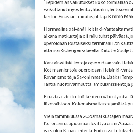
“Eepidemian vaikutukset koko toimialaan ovat
vaikuttanut myös lentoyhtiöihin, lentoasemilla
kertoo Finavian toimitusjohtaja
Kimmo Mäk
Normaalina päivänä Helsinki-Vantaalta mat
aikana matkustajia oli reilu tuhat päivässä, 
operoidaan toistaiseksi terminaali 2:n kautt
että non-Schengen-alueella. Kiitotie 3 suljett
Kansainvälisiä lentoja operoidaan vain Hels
Kotimaanlentoja operoidaan Helsinki-Vanta
Rovaniemeltä ja Savonlinnasta. Lisäksi Tamp
rahtia, huoltovarmuutta, ambulanssilentoja 
Finavia arvioi lentoliikenteen vähentymisell
liikevaihtoon. Kokonaismatkustajamäärä pu
Vielä tammikuussa 2020 matkustajien määrä n
Koronavirusepidemian levittyä ensin Aasias
varsinkin Kiinan reiteillä. Eniten vaikutukset 