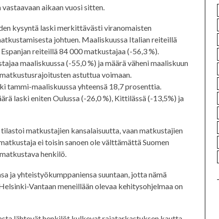
vastaavaan aikaan vuosi sitten.
den kysyntä laski merkittävästi viranomaisten
atkustamisesta johtuen. Maaliskuussa Italian reiteillä
Espanjan reiteillä 84 000 matkustajaa (-56,3 %).
tajaa maaliskuussa (-55,0 %) ja määrä väheni maaliskuun
matkustusrajoitusten astuttua voimaan.
i tammi-maaliskuussa yhteensä 18,7 prosenttia.
 laski eniten Oulussa (-26,0 %), Kittilässä (-13,5%) ja
 tilastoi matkustajien kansalaisuutta, vaan matkustajien
 matkustaja ei toisin sanoen ole välttämättä Suomen
ä matkustava henkilö.
nsa ja yhteistyökumppaniensa suuntaan, jotta nämä
a Helsinki-Vantaan meneillään olevaa kehitysohjelmaa on
sta lähtevät henkilöt kulkevat rajatarkastuksen kautta,