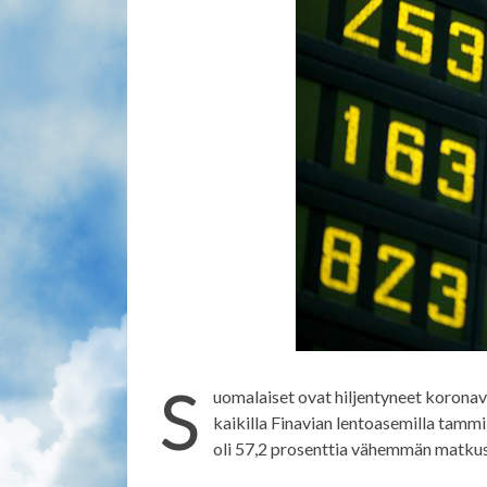
S
uomalaiset ovat hiljentyneet korona
kaikilla Finavian lentoasemilla tamm
oli 57,2 prosenttia vähemmän matkust