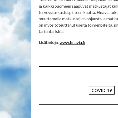
ja kaikki Suomeen saapuvat matkustajat kul
terveystarkastuspisteen kautta. Finavia tuk
muuttamalla matkustajien ohjausta ja matkus
on myös toteuttanut useita toimenpiteitä, jot
tartuntariskiä.
Lisätietoja
:
www.finavia.fi
COVID-19