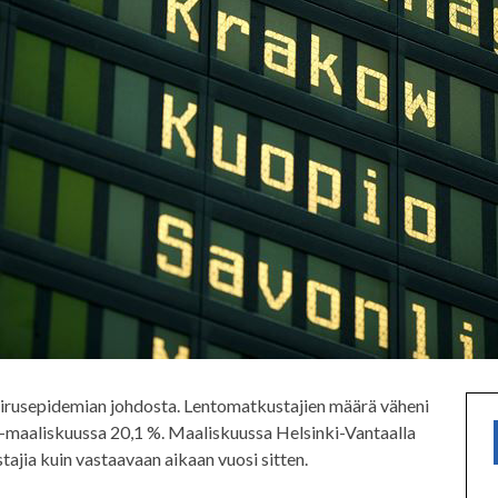
virusepidemian johdosta. Lentomatkustajien määrä väheni
i-maaliskuussa 20,1 %. Maaliskuussa Helsinki-Vantaalla
ajia kuin vastaavaan aikaan vuosi sitten.