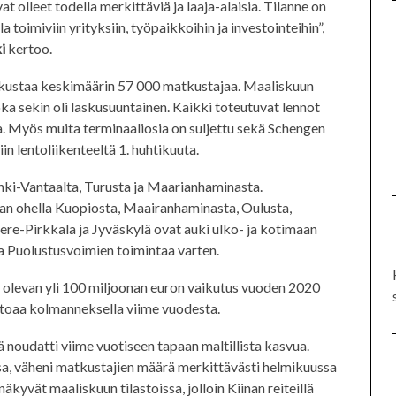
 olleet todella merkittäviä ja laaja-alaisia. Tilanne on
 toimiviin yrityksiin, työpaikkoihin ja investointeihin”,
i
kertoo.
kustaa keskimäärin 57 000 matkustajaa. Maaliskuun
joka sekin oli laskusuuntainen. Kaikki toteutuvat lennot
a. Myös muita terminaaliosia on suljettu sekä Schengen
iin lentoliikenteeltä 1. huhtikuuta.
inki-Vantaalta, Turusta ja Maarianhaminasta.
an ohella Kuopiosta, Maairanhaminasta, Oulusta,
ere-Pirkkala ja Jyväskylä ovat auki ulko- ja kotimaan
ja Puolustusvoimien toimintaa varten.
ä olevan yli 100 miljoonan euron vaikutus vuoden 2020
toaa kolmanneksella viime vuodesta.
oudatti viime vuotiseen tapaan maltillista kasvua.
sa, väheni matkustajien määrä merkittävästi helmikuussa
näkyvät maaliskuun tilastoissa, jolloin Kiinan reiteillä