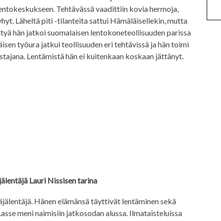
ntokeskukseen. Tehtävässä vaadittiin kovia hermoja,
yhyt. Läheltä piti -tilanteita sattui Hämäläisellekin, mutta
ttyä hän jatkoi suomalaisen lentokoneteollisuuden parissa
isen työura jatkui teollisuuden eri tehtävissä ja hän toimi
tajana. Lentämistä hän ei kuitenkaan koskaan jättänyt.
lentäjä Lauri Nissisen tarina
ttäjälentäjä. Hänen elämänsä täyttivät lentäminen sekä
Lasse meni naimisiin jatkosodan alussa. Ilmataisteluissa