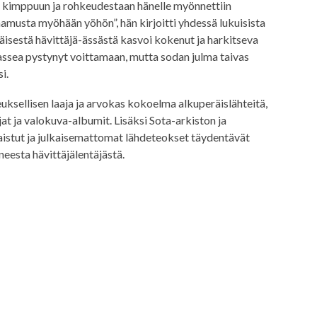
n kimppuun ja rohkeudestaan hänelle myönnettiin
musta myöhään yöhön”, hän kirjoitti yhdessä lukuisista
äisestä hävittäjä-ässästä kasvoi kokenut ja harkitseva
Lassea pystynyt voittamaan, mutta sodan julma taivas
i.
uksellisen laaja ja arvokas kokoelma alkuperäislähteitä,
at ja valokuva-albumit. Lisäksi Sota-arkiston ja
kaistut ja julkaisemattomat lähdeteokset täydentävät
eesta hävittäjälentäjästä.