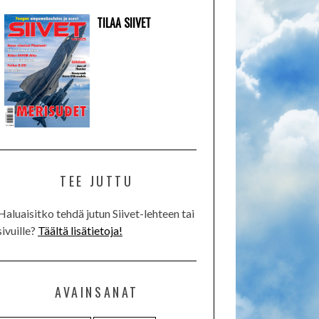
TILAA SIIVET
TEE JUTTU
Haluaisitko tehdä jutun Siivet-lehteen tai
sivuille?
Täältä lisätietoja!
AVAINSANAT