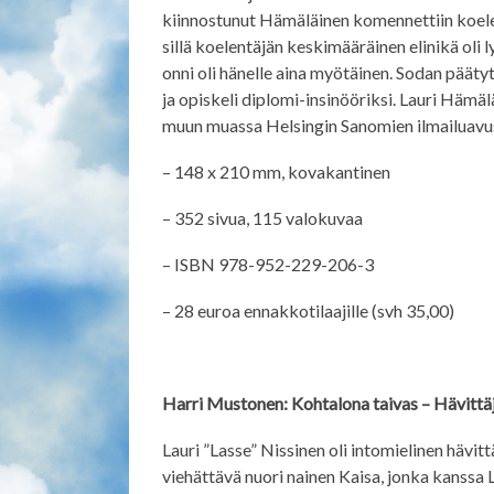
kiinnostunut Hämäläinen komennettiin koele
sillä koelentäjän keskimääräinen elinikä oli l
onni oli hänelle aina myötäinen. Sodan pääty
ja opiskeli diplomi-insinööriksi. Lauri Hämälä
muun muassa Helsingin Sanomien ilmailuavus
– 148 x 210 mm, kovakantinen
– 352 sivua, 115 valokuvaa
– ISBN 978-952-229-206-3
– 28 euroa ennakkotilaajille (svh 35,00)
Harri Mustonen: Kohtalona taivas – Hävittäjä
Lauri ”Lasse” Nissinen oli intomielinen hävi
viehättävä nuori nainen Kaisa, jonka kanssa 