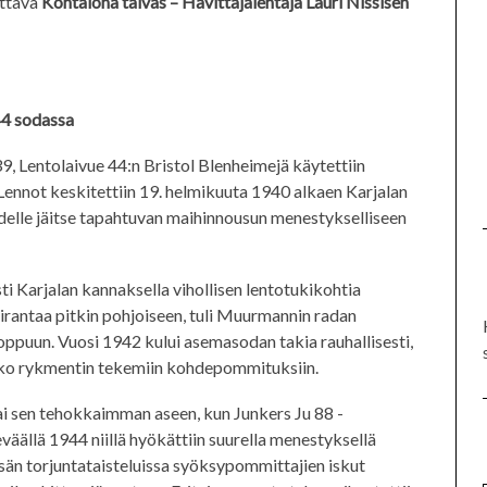
uttava
Kohtalona taivas – Hävittäjälentäjä Lauri Nissisen
44 sodassa
, Lentolaivue 44:n Bristol Blenheimejä käytettiin
Lennot keskitettiin 19. helmikuuta 1940 alkaen Karjalan
hdelle jäitse tapahtuvan maihinnousun menestykselliseen
i Karjalan kannaksella vihollisen lentotukikohtia
irantaa pitkin pohjoiseen, tuli Muurmannin radan
loppuun. Vuosi 1942 kului asemasodan takia rauhallisesti,
oko rykmentin tekemiin kohdepommituksiin.
 sen tehokkaimman aseen, kun Junkers Ju 88 -
väällä 1944 niillä hyökättiin suurella menestyksellä
sän torjuntataisteluissa syöksypommittajien iskut