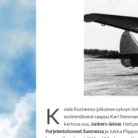
K
oala Kustannus julkaisee syksyn ilok
ensimmäisenä saapuu Kari Stenmani
kertova osa,
Junkers-laivue
. Heti p
Purjelentokoneet Suomessa
ja Jukka Piippo