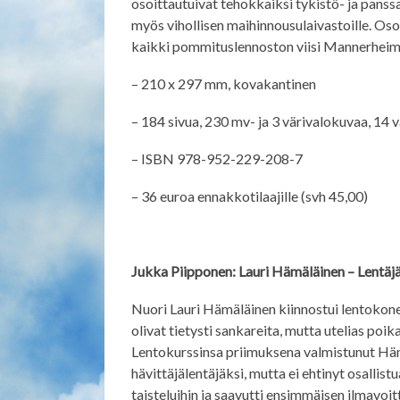
osoittautuivat tehokkaiksi tykistö- ja panssa
myös vihollisen maihinnousulaivastoille. Oso
kaikki pommituslennoston viisi Mannerheim-ri
– 210 x 297 mm, kovakantinen
– 184 sivua, 230 mv- ja 3 värivalokuvaa, 14 vä
– ISBN 978-952-229-208-7
– 36 euroa ennakkotilaajille (svh 45,00)
Jukka Piipponen: Lauri Hämäläinen – Lentäjä
Nuori Lauri Hämäläinen kiinnostui lentokone
olivat tietysti sankareita, mutta utelias poi
Lentokurssinsa priimuksena valmistunut Häm
hävittäjälentäjäksi, mutta ei ehtinyt osallist
taisteluihin ja saavutti ensimmäisen ilmavoi