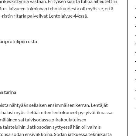
rikeskittymiä vastaan. Erityisen suurta tuhoa aiheutettiin
itus laivueen toiminnan tehokkuudesta oli myös se, että
stin ritaria palvelivat Lentolaivue 44:ssä.
riprofiilipiirrosta
n tarina
ista nähtyään sellaisen ensimmäisen kerran. Lentäjät
ka halusi myös tietää miten lentokoneet pysyivät ilmassa.
äläinen sai talvisodassa pikakoulutuksen
ua taisteluihin. Jatkosodan syttyessä hän oli valmis
ttonsa sodan ensiviikkoina. Sodan jatkuessa tekniikasta