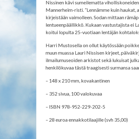
Nissinen kävi sumeilematta viholliskoneide
Mannerheim-risti. ”Lennämme kuin haukat, aa
kirjeistään vaimolleen. Sodan mittaan rämäp
lentueenpäällikkö. Kukaan vastustajista ei 
koitui lopulta 25-vuotiaan lentäjän kohtaloks
Harri Mustosella on ollut käytössään poikke
muun muassa Lauri Nissisen kirjeet, päiväkirj
ilmailumuseoiden arkistot sekä lukuisat jul
henkilökuvaa tästä traagisesti surmansa saan
– 148 x 210 mm, kovakantinen
– 352 sivua, 100 valokuvaa
– ISBN 978-952-229-202-5
– 28 euroa ennakkotilaajille (svh 35,00)