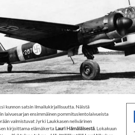
si kunnon satsin ilmailukirjallisuutta. Näistä
n laivuesarjan ensimmäinen pommituslentolaivueista
erään valmistuvat Jyrki Laukkasen nelivärinen
sen kirjoittama elämäkerta
Lauri Hämäläisestä
. Lokakuun