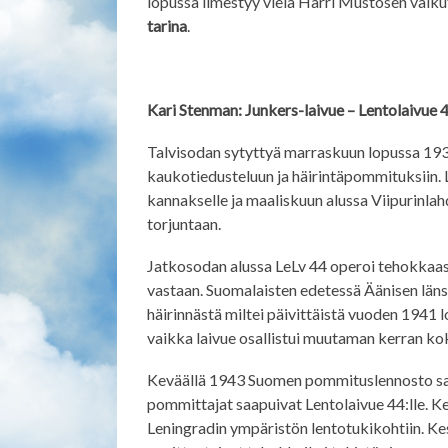
lopussa ilmestyy vielä Harri Mustosen vaik
tarina
.
Kari Stenman: Junkers-laivue – Lentolaivue 
Talvisodan sytyttyä marraskuun lopussa 1939
kaukotiedusteluun ja häirintäpommituksiin. 
kannakselle ja maaliskuun alussa Viipurinla
torjuntaan.
Jatkosodan alussa LeLv 44 operoi tehokkaast
vastaan. Suomalaisten edetessä Äänisen läns
häirinnästä miltei päivittäistä vuoden 1941 
vaikka laivue osallistui muutaman kerran k
Keväällä 1943 Suomen pommituslennosto sai
pommittajat saapuivat Lentolaivue 44:lle. Ke
Leningradin ympäristön lentotukikohtiin. Ke