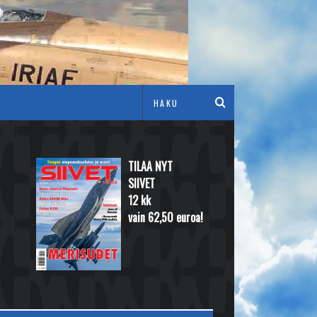
TILAA NYT
SIIVET
12 kk
vain 62,50 euroa!