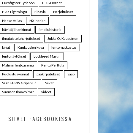
Eurofighter Typhoon
F-18 Hornet
F-35 Lightning II
Finavia
Harjoitukset
Hasse Vallas
HX-hanke
hävittäjähankinnat
ilmailuhistoria
ilmataisteluharjoitukset
Jukka O. Kauppinen
kirjat
Kuukauden kuva
lentomatkustus
lentonäytökset
Lockheed Martin
Malmin lentoasema
Pentti Perttula
Puolustusvoimat
pääkirjoitukset
Saab
Saab JAS 39 Gripen E/F
Siivet
Suomen Ilmavoimat
videot
SIIVET FACEBOOKISSA