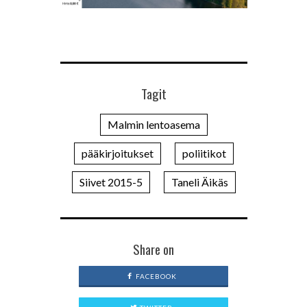
Tagit
Malmin lentoasema
pääkirjoitukset
poliitikot
Siivet 2015-5
Taneli Äikäs
Share on
FACEBOOK