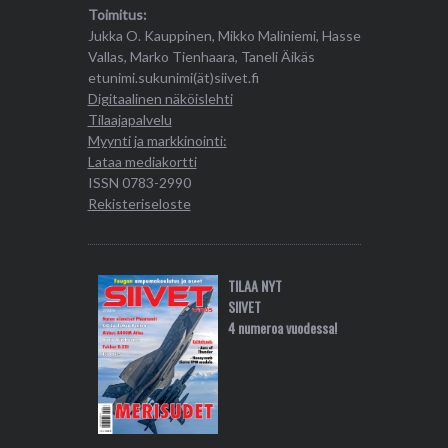
Toimitus:
Jukka O. Kauppinen, Mikko Maliniemi, Hasse
Vallas, Marko Tienhaara, Taneli Äikäs
etunimi.sukunimi(ät)siivet.fi
Digitaalinen näköislehti
Tilaajapalvelu
Myynti ja markkinointi:
Lataa mediakortti
ISSN 0783-2990
Rekisteriseloste
TILAA NYT
SIIVET
4 numeroa vuodessa!