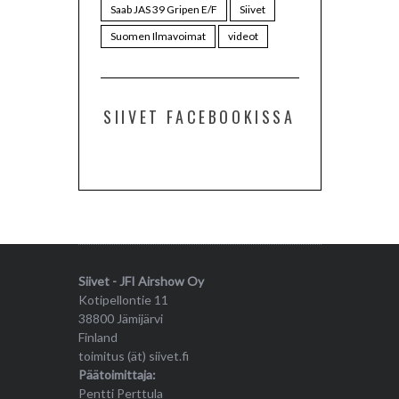
Saab JAS 39 Gripen E/F
Siivet
Suomen Ilmavoimat
videot
SIIVET FACEBOOKISSA
Siivet - JFI Airshow Oy
Kotipellontie 11
38800 Jämijärvi
Finland
toimitus (ät) siivet.fi
Päätoimittaja:
Pentti Perttula