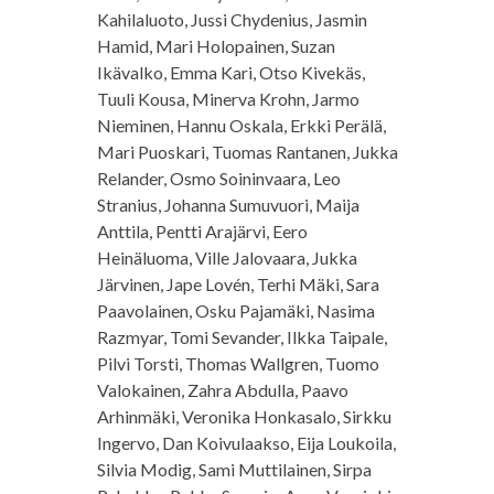
Kahilaluoto, Jussi Chydenius, Jasmin
Hamid, Mari Holopainen, Suzan
Ikävalko, Emma Kari, Otso Kivekäs,
Tuuli Kousa, Minerva Krohn, Jarmo
Nieminen, Hannu Oskala, Erkki Perälä,
Mari Puoskari, Tuomas Rantanen, Jukka
Relander, Osmo Soininvaara, Leo
Stranius, Johanna Sumuvuori, Maija
Anttila, Pentti Arajärvi, Eero
Heinäluoma, Ville Jalovaara, Jukka
Järvinen, Jape Lovén, Terhi Mäki, Sara
Paavolainen, Osku Pajamäki, Nasima
Razmyar, Tomi Sevander, Ilkka Taipale,
Pilvi Torsti, Thomas Wallgren, Tuomo
Valokainen, Zahra Abdulla, Paavo
Arhinmäki, Veronika Honkasalo, Sirkku
Ingervo, Dan Koivulaakso, Eija Loukoila,
Silvia Modig, Sami Muttilainen, Sirpa