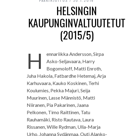
PÄÄKIRJOITUS
30.1.2016
HELSINGIN
KAUPUNGINVALTUUTETUT
(2015/5)
H
ennariikka Andersson, Sirpa
Asko-Seljavaara, Harry
Bogomoloff, Matti Enroth,
Juha Hakola, Fatbardhe Hetemaj, Arja
Karhuvaara, Kauko Koskinen, Terhi
Koulumies, Pekka Majuri, Seija
Muurinen, Lasse Männistö, Matti
Niiranen, Pia Pakarinen, Jaana
Pelkonen, Timo Raittinen, Tatu
Rauhamäki, Risto Rautava, Laura
Rissanen, Wille Rydman, Ulla-Marja
Urho, Johanna Sydänmaa, Outi Alanko-