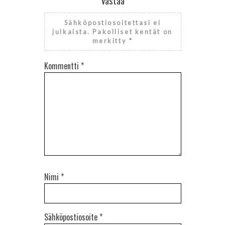
Vastaa
Sähköpostiosoitettasi ei
julkaista.
Pakolliset kentät on
merkitty
*
Kommentti
*
Nimi
*
Sähköpostiosoite
*