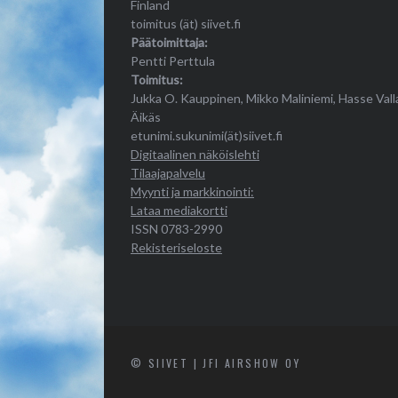
Finland
toimitus (ät) siivet.fi
Päätoimittaja:
Pentti Perttula
Toimitus:
Jukka O. Kauppinen, Mikko Maliniemi, Hasse Vall
Äikäs
etunimi.sukunimi(ät)siivet.fi
Digitaalinen näköislehti
Tilaajapalvelu
Myynti ja markkinointi:
Lataa mediakortti
ISSN 0783-2990
Rekisteriseloste
© SIIVET | JFI AIRSHOW OY