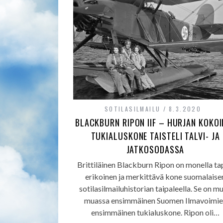
SOTILASILMAILU
8.3.2020
BLACKBURN RIPON IIF – HURJAN KOKOI
TUKIALUSKONE TAISTELI TALVI- JA
JATKOSODASSA
Brittiläinen Blackburn Ripon on monella t
erikoinen ja merkittävä kone suomalaise
sotilasilmailuhistorian taipaleella. Se on m
muassa ensimmäinen Suomen Ilmavoimie
ensimmäinen tukialuskone. Ripon oli…