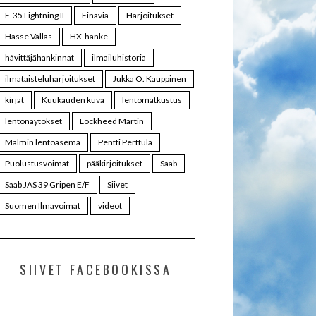
F-35 Lightning II
Finavia
Harjoitukset
Hasse Vallas
HX-hanke
hävittäjähankinnat
ilmailuhistoria
ilmataisteluharjoitukset
Jukka O. Kauppinen
kirjat
Kuukauden kuva
lentomatkustus
lentonäytökset
Lockheed Martin
Malmin lentoasema
Pentti Perttula
Puolustusvoimat
pääkirjoitukset
Saab
Saab JAS 39 Gripen E/F
Siivet
Suomen Ilmavoimat
videot
SIIVET FACEBOOKISSA