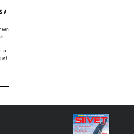
SIA
ämeen
tä
 ja
aari