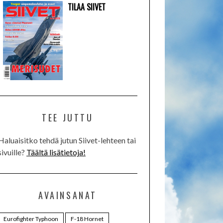
TILAA SIIVET
TEE JUTTU
Haluaisitko tehdä jutun Siivet-lehteen tai
sivuille?
Täältä lisätietoja!
AVAINSANAT
Eurofighter Typhoon
F-18 Hornet