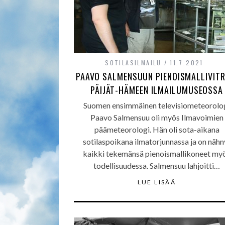
SOTILASILMAILU
11.7.2021
PAAVO SALMENSUUN PIENOISMALLIVITRI
PÄIJÄT-HÄMEEN ILMAILUMUSEOSSA
Suomen ensimmäinen televisiometeorolo
Paavo Salmensuu oli myös Ilmavoimien
päämeteorologi. Hän oli sota-aikana
sotilaspoikana ilmatorjunnassa ja on nähn
kaikki tekemänsä pienoismallikoneet my
todellisuudessa. Salmensuu lahjoitti…
LUE LISÄÄ