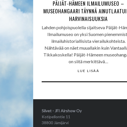
PÄIJÄT-HÄMEEN ILMAILUMUSEO –
MUSEOHANGAARI TÄYNNÄ AINUTLAATUI
HARVINAISUUKSIA
Lahden pohjoispuolella sijaitseva Päijät-H
Ilmailumuseo on yksi Suomen pienemmis
ilmailuhistoriallisista vierailukohteista.
Nähtävää on näet muuallakin kuin Vantaalla
Tikkakoskella! Päijät-Hämeen museohang
on siitä merkittävä…
LUE LISÄÄ
Siivet - JFI Airshow Oy
Kotipellontie 11
38800 Jämijärvi