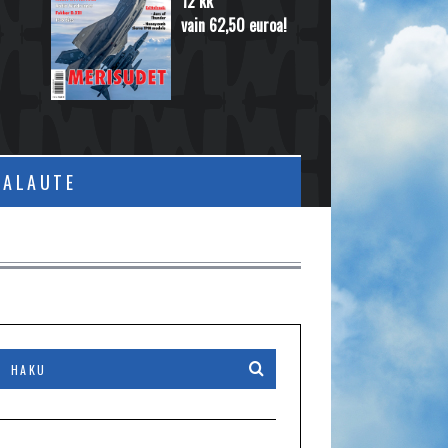
12 kk
vain 62,50 euroa!
PALAUTE