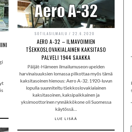
SOTILASILMAILU
22.6.2020
AERO A-32 – ILMAVOIMIEN
INI
TŠEKKOSLOVAKIALAINEN KAKSITASO
PALVELI 1944 SAAKKA
gi
Päijät-Hämeen ilmailumuseon upeiden
harvinaisuuksien lomassa pilkottaa myös tämä
kaksitasoinen hienous: Aero A-32. 1920-luvun
yt
lopulla suunniteltu tšekkoslovakialainen
ös
kaksitasoinen, kaksipaikkainen ja
yksimoottorinen rynnäkkökone oli Suomessa
käytössä…
LUE LISÄÄ