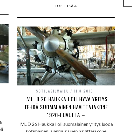
LUE LISÄÄ
SOTILASILMAILU
11.8.2019
I.V.L. D 26 HAUKKA I OLI HYVÄ YRITYS
TEHDÄ SUOMALAINEN HÄVITTÄJÄKONE
1920-LUVULLA –
a
IVL D 26 Haukka I oli suomalainen yritys luoda
li
kotimainen, ajanmukainen hävittäjäkone