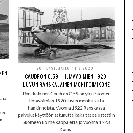
SOTILASILMAILU
1.3.2020
NEN
CAUDRON C.59 – ILMAVOIMIEN 1920-
LUVUN RANSKALAINEN MONITOIMIKONE
Ranskalainen Caudron C.59 on yksi Suomen
apaa
Ilmavoimien 1920-luvun monituisista
n
hankinnoista. Vuonna 1922 Ranskassa
uun
palveluskäyttöön astunutta kaksitasoa ostettiin
n
Suomeen kolme kappaletta jo vuonna 1923.
Kone…