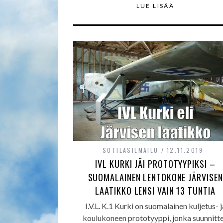
LUE LISÄÄ
SOTILASILMAILU
12.11.2019
IVL KURKI JÄI PROTOTYYPIKSI –
SUOMALAINEN LENTOKONE JÄRVISEN
LAATIKKO LENSI VAIN 13 TUNTIA
I.V.L. K.1 Kurki on suomalainen kuljetus- j
koulukoneen prototyyppi, jonka suunnitte