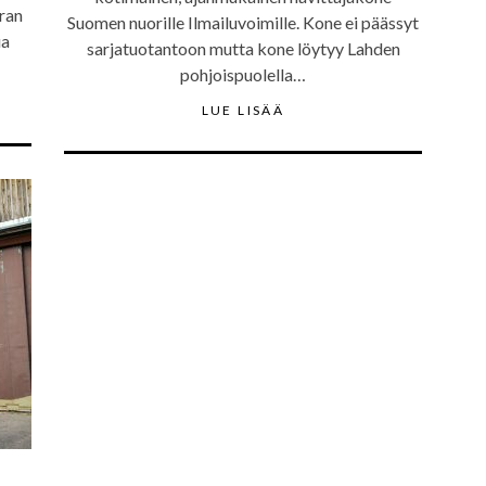
rran
Suomen nuorille Ilmailuvoimille. Kone ei päässyt
ua
sarjatuotantoon mutta kone löytyy Lahden
pohjoispuolella…
LUE LISÄÄ