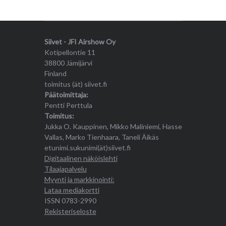
Siivet - JFI Airshow Oy
Kotipellontie 11
38800 Jämijärvi
Finland
toimitus (ät) siivet.fi
Päätoimittaja:
Pentti Perttula
Toimitus:
Jukka O. Kauppinen, Mikko Maliniemi, Hasse
Vallas, Marko Tienhaara, Taneli Äikäs
etunimi.sukunimi(ät)siivet.fi
Digitaalinen näköislehti
Tilaajapalvelu
Myynti ja markkinointi:
Lataa mediakortti
ISSN 0783-2990
Rekisteriseloste