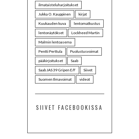
ilmataisteluharjoitukset
Jukka O. Kauppinen
kirjat
Kuukauden kuva
lentomatkustus
lentonäytökset
Lockheed Martin
Malmin lentoasema
Pentti Perttula
Puolustusvoimat
pääkirjoitukset
Saab
Saab JAS 39 Gripen E/F
Siivet
Suomen Ilmavoimat
videot
SIIVET FACEBOOKISSA