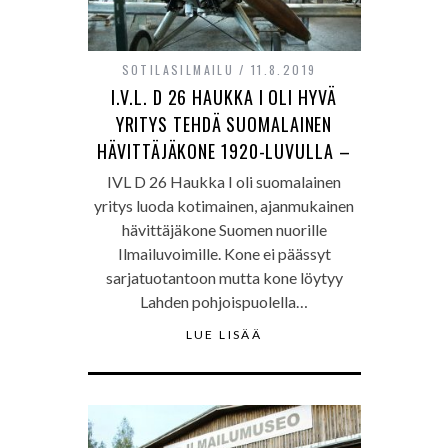
SOTILASILMAILU
11.8.2019
I.V.L. D 26 HAUKKA I OLI HYVÄ
YRITYS TEHDÄ SUOMALAINEN
HÄVITTÄJÄKONE 1920-LUVULLA –
IVL D 26 Haukka I oli suomalainen
yritys luoda kotimainen, ajanmukainen
hävittäjäkone Suomen nuorille
Ilmailuvoimille. Kone ei päässyt
sarjatuotantoon mutta kone löytyy
Lahden pohjoispuolella…
LUE LISÄÄ