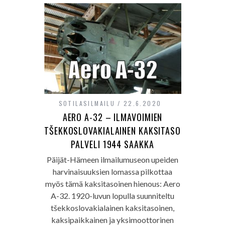
SOTILASILMAILU
22.6.2020
AERO A-32 – ILMAVOIMIEN
TŠEKKOSLOVAKIALAINEN KAKSITASO
PALVELI 1944 SAAKKA
Päijät-Hämeen ilmailumuseon upeiden
harvinaisuuksien lomassa pilkottaa
myös tämä kaksitasoinen hienous: Aero
A-32. 1920-luvun lopulla suunniteltu
tšekkoslovakialainen kaksitasoinen,
kaksipaikkainen ja yksimoottorinen