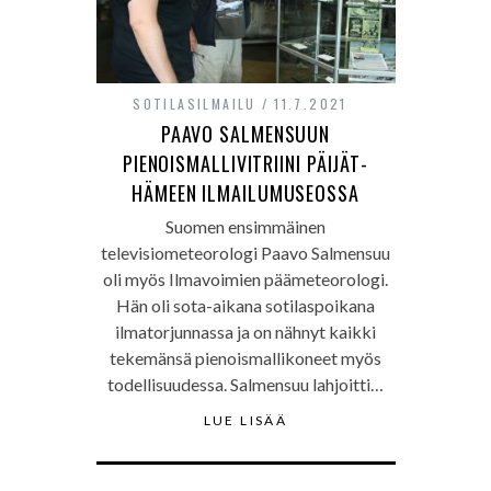
SOTILASILMAILU
11.7.2021
PAAVO SALMENSUUN
PIENOISMALLIVITRIINI PÄIJÄT-
HÄMEEN ILMAILUMUSEOSSA
Suomen ensimmäinen
televisiometeorologi Paavo Salmensuu
oli myös Ilmavoimien päämeteorologi.
Hän oli sota-aikana sotilaspoikana
ilmatorjunnassa ja on nähnyt kaikki
tekemänsä pienoismallikoneet myös
todellisuudessa. Salmensuu lahjoitti…
LUE LISÄÄ