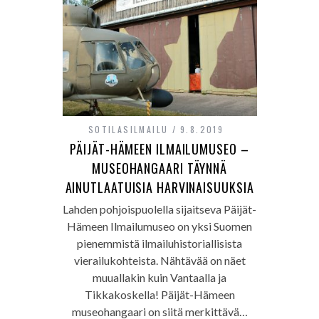
SOTILASILMAILU
9.8.2019
PÄIJÄT-HÄMEEN ILMAILUMUSEO –
MUSEOHANGAARI TÄYNNÄ
AINUTLAATUISIA HARVINAISUUKSIA
Lahden pohjoispuolella sijaitseva Päijät-
Hämeen Ilmailumuseo on yksi Suomen
pienemmistä ilmailuhistoriallisista
vierailukohteista. Nähtävää on näet
muuallakin kuin Vantaalla ja
Tikkakoskella! Päijät-Hämeen
museohangaari on siitä merkittävä…