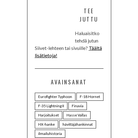
TEE
JUTTU
Haluaisitko
tehdä jutun
Siivet-lehteen tai sivuille?
Täältä
lisätietoja!
AVAINSANAT
Eurofighter Typhoon
F-18 Hornet
F-35 Lightning II
Finavia
Harjoitukset
Hasse Vallas
HX-hanke
hävittäjähankinnat
ilmailuhistoria