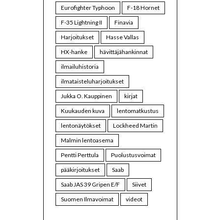
Eurofighter Typhoon
F-18 Hornet
F-35 Lightning II
Finavia
Harjoitukset
Hasse Vallas
HX-hanke
hävittäjähankinnat
ilmailuhistoria
ilmataisteluharjoitukset
Jukka O. Kauppinen
kirjat
Kuukauden kuva
lentomatkustus
lentonäytökset
Lockheed Martin
Malmin lentoasema
Pentti Perttula
Puolustusvoimat
pääkirjoitukset
Saab
Saab JAS 39 Gripen E/F
Siivet
Suomen Ilmavoimat
videot