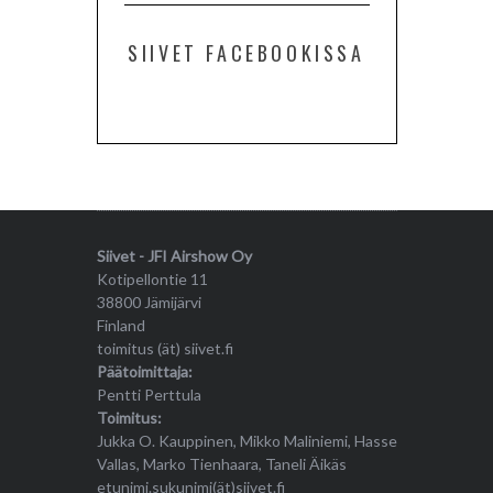
SIIVET FACEBOOKISSA
Siivet - JFI Airshow Oy
Kotipellontie 11
38800 Jämijärvi
Finland
toimitus (ät) siivet.fi
Päätoimittaja:
Pentti Perttula
Toimitus:
Jukka O. Kauppinen, Mikko Maliniemi, Hasse
Vallas, Marko Tienhaara, Taneli Äikäs
etunimi.sukunimi(ät)siivet.fi