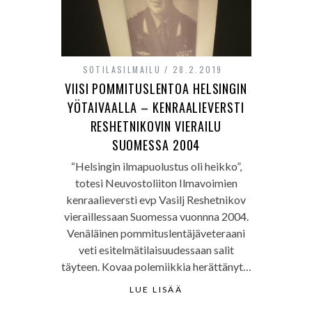
SOTILASILMAILU
28.2.2019
VIISI POMMITUSLENTOA HELSINGIN
YÖTAIVAALLA – KENRAALIEVERSTI
RESHETNIKOVIN VIERAILU
SUOMESSA 2004
“Helsingin ilmapuolustus oli heikko”,
totesi Neuvostoliiton Ilmavoimien
kenraalieversti evp Vasilj Reshetnikov
vieraillessaan Suomessa vuonnna 2004.
Venäläinen pommituslentäjäveteraani
veti esitelmätilaisuudessaan salit
täyteen. Kovaa polemiikkia herättänyt…
LUE LISÄÄ