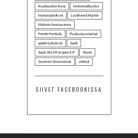
Kuukauden kuva
lentomatkustus
lentonäytökset
Lockheed Martin
Malmin lentoasema
Pentti Perttula
Puolustusvoimat
pääkirjoitukset
Saab
Saab JAS 39 Gripen E/F
Siivet
Suomen Ilmavoimat
videot
SIIVET FACEBOOKISSA