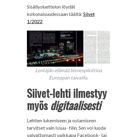
Sisällysluettelon löydät
kokonaisuudessaan täältä:
Siivet
1/2022
.
Lentäjän elämää bisnespilottina
Euroopan taivailla.
Siivet-lehti ilmestyy
myös
digitaalisesti
Lehtien lukemiseen ja ostamiseen
tarvitset vain Issuu- tilin. Sen voi luoda
vaivattomasti vaikkapa Facebook- tai