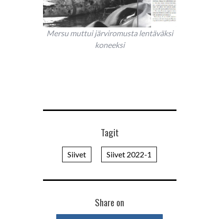
Mersu muttui järviromusta lentäväksi
koneeksi
Tagit
Siivet
Siivet 2022-1
Share on