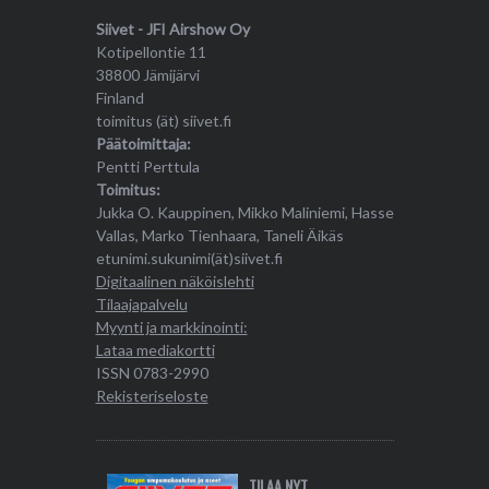
Siivet - JFI Airshow Oy
Kotipellontie 11
38800 Jämijärvi
Finland
toimitus (ät) siivet.fi
Päätoimittaja:
Pentti Perttula
Toimitus:
Jukka O. Kauppinen, Mikko Maliniemi, Hasse
Vallas, Marko Tienhaara, Taneli Äikäs
etunimi.sukunimi(ät)siivet.fi
Digitaalinen näköislehti
Tilaajapalvelu
Myynti ja markkinointi:
Lataa mediakortti
ISSN 0783-2990
Rekisteriseloste
TILAA NYT