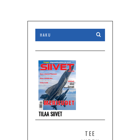
TILAA SIIVET
TEE