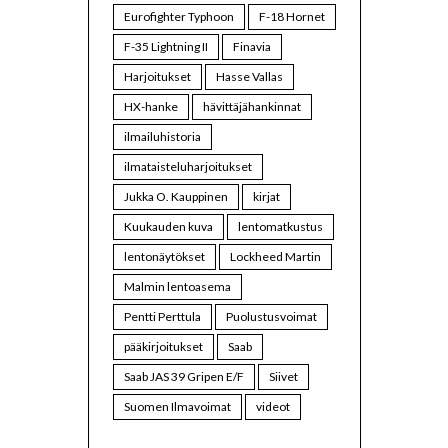
Eurofighter Typhoon
F-18 Hornet
F-35 Lightning II
Finavia
Harjoitukset
Hasse Vallas
HX-hanke
hävittäjähankinnat
ilmailuhistoria
ilmataisteluharjoitukset
Jukka O. Kauppinen
kirjat
Kuukauden kuva
lentomatkustus
lentonäytökset
Lockheed Martin
Malmin lentoasema
Pentti Perttula
Puolustusvoimat
pääkirjoitukset
Saab
Saab JAS 39 Gripen E/F
Siivet
Suomen Ilmavoimat
videot