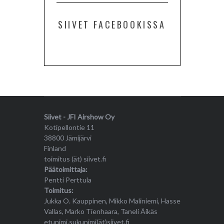
SIIVET FACEBOOKISSA
Siivet - JFI Airshow Oy
Kotipellontie 11
38800 Jämijärvi
Finland
toimitus (ät) siivet.fi
Päätoimittaja:
Pentti Perttula
Toimitus:
Jukka O. Kauppinen, Mikko Maliniemi, Hasse
Vallas, Marko Tienhaara, Taneli Äikäs
etunimi.sukunimi(ät)siivet.fi