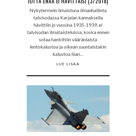
JOTTA ENÄÄ EI HÄVITTÄISI (3/2018)
Nykytermein ilmaistuna ilmanhallinta
talvisodassa Karjalan kannaksella
hävittiin jo vuosina 1935-1939, ei
talvisodan ilmataisteluissa, koska ennen
sotaa hankittiin vääränlaista
lentokalustoa ja oikean suuntaistakin
kalustoa liian…
LUE LISÄÄ