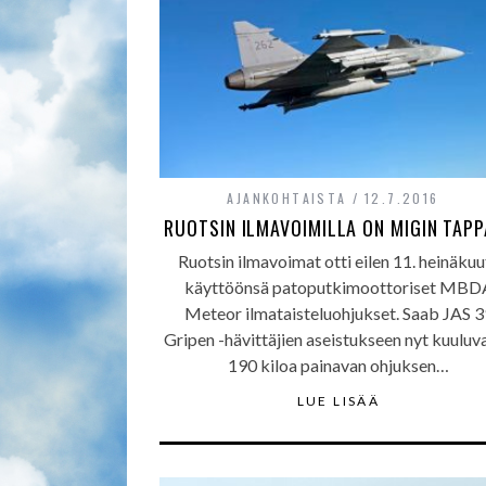
AJANKOHTAISTA
12.7.2016
RUOTSIN ILMAVOIMILLA ON MIGIN TAPP
Ruotsin ilmavoimat otti eilen 11. heinäkuu
käyttöönsä patoputkimoottoriset MBD
Meteor ilmataisteluohjukset. Saab JAS 3
Gripen -hävittäjien aseistukseen nyt kuuluva
190 kiloa painavan ohjuksen…
LUE LISÄÄ