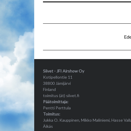
Ede
Siivet - JFI Airshow Oy
Kotipellontie 11
38800 Jämijärvi
Finland
toimitus (ät) siivet.fi
Päätoimittaja:
Pentti Perttula
Toimitus:
Jukka O. Kauppinen, Mikko Maliniemi, Hasse Vall
Äikäs