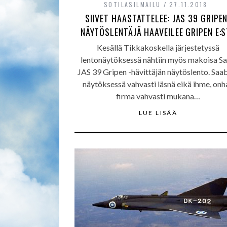
SOTILASILMAILU
27.11.2018
SIIVET HAASTATTELEE: JAS 39 GRIPE
NÄYTÖSLENTÄJÄ HAAVEILEE GRIPEN E:
Kesällä Tikkakoskella järjestetyssä
lentonäytöksessä nähtiin myös makoisa S
JAS 39 Gripen -hävittäjän näytöslento. Saab
näytöksessä vahvasti läsnä eikä ihme, onh
firma vahvasti mukana…
LUE LISÄÄ