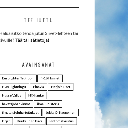
TEE JUTTU
Haluaisitko tehdä jutun Siivet-lehteen tai
sivuille?
Täältä lisätietoja!
AVAINSANAT
Eurofighter Typhoon
F-18 Hornet
F-35 Lightning II
Finavia
Harjoitukset
Hasse Vallas
HX-hanke
hävittäjähankinnat
ilmailuhistoria
ilmataisteluharjoitukset
Jukka O. Kauppinen
kirjat
Kuukauden kuva
lentomatkustus