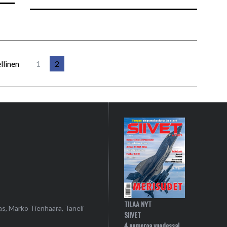
llinen
1
2
TILAA NYT
as, Marko Tienhaara, Taneli
SIIVET
4 numeroa vuodessa!