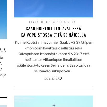
AJANKOHTAISTA
19.4.2017
SAAB GRIPENIT LENTÄVÄT SEKÄ
KAIVOPUISTOSSA ETTÄ SEINÄJOELLA
Kolme Ruotsin Ilmavoimien Saab JAS 39 Gripen
-monitoimihävittäjä osallistuu sekä
AJA
Kaivopuiston lentonäytökseen 9.6.2017 että
ta
heti saman viikonlopun Ilmailuliiton
A
päälentonäytökseen Seinäjoella. Saab tarjoaa
9
seuraavan sukupolven…
n ja
LUE LISÄÄ