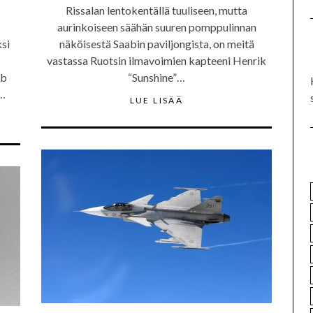
Rissalan lentokentällä tuuliseen, mutta
aurinkoiseen säähän suuren pomppulinnan
ksi
näköisestä Saabin paviljongista, on meitä
vastassa Ruotsin ilmavoimien kapteeni Henrik
ab
“Sunshine”…
n…
LUE LISÄÄ