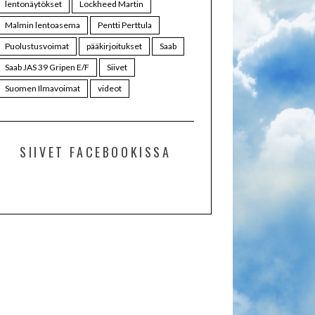
lentonäytökset
Lockheed Martin
Malmin lentoasema
Pentti Perttula
Puolustusvoimat
pääkirjoitukset
Saab
Saab JAS 39 Gripen E/F
Siivet
Suomen Ilmavoimat
videot
SIIVET FACEBOOKISSA