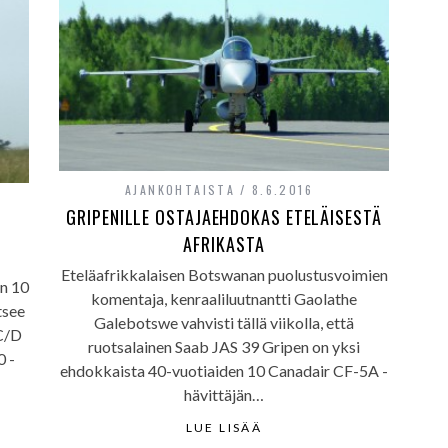
AJANKOHTAISTA
8.6.2016
GRIPENILLE OSTAJAEHDOKAS ETELÄISESTÄ
AFRIKASTA
Eteläafrikkalaisen Botswanan puolustusvoimien
in 10
komentaja, kenraaliluutnantti Gaolathe
tsee
Galebotswe vahvisti tällä viikolla, että
C/D
ruotsalainen Saab JAS 39 Gripen on yksi
0 -
ehdokkaista 40-vuotiaiden 10 Canadair CF-5A -
hävittäjän…
LUE LISÄÄ