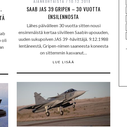
AJANKOHTAISTA
10.12.2018
SAAB JAS 39 GRIPEN – 30 VUOTTA
N-
ENSILENNOSTA
STÄ
Lähes päivälleen 30 vuotta sitten nousi
ensimmäistä kertaa siivilleen Saabin upouuden,
aab
uuden sukupolven JAS 39 -hävittäjä. 9.12.1988
 oli
lentäneestä, Gripen-nimen saaneesta koneesta
an
on sittemmin kasvanut…
LUE LISÄÄ