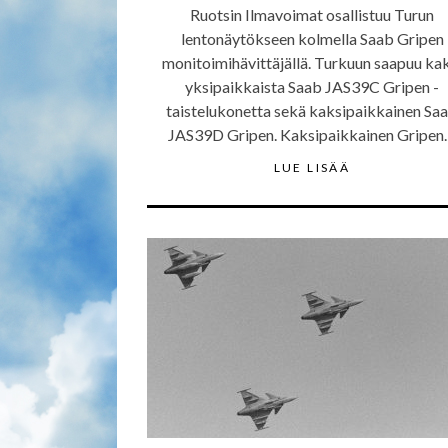
Ruotsin Ilmavoimat osallistuu Turun
lentonäytökseen kolmella Saab Gripen
monitoimihävittäjällä. Turkuun saapuu ka
yksipaikkaista Saab JAS39C Gripen -
taistelukonetta sekä kaksipaikkainen Sa
JAS39D Gripen. Kaksipaikkainen Gripe
LUE LISÄÄ