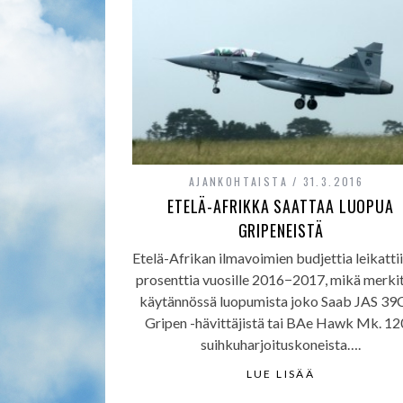
AJANKOHTAISTA
31.3.2016
ETELÄ-AFRIKKA SAATTAA LUOPUA
GRIPENEISTÄ
Etelä-Afrikan ilmavoimien budjettia leikatti
prosenttia vuosille 2016−2017, mikä merki
käytännössä luopumista joko Saab JAS 39
Gripen -hävittäjistä tai BAe Hawk Mk. 12
suihkuharjoituskoneista….
LUE LISÄÄ