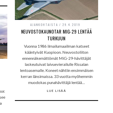
AJANKOHTAISTA
29.4.2019
NEUVOSTOKAUNOTAR MIG-29 LENTÄÄ
TURKUUN
Vuonna 1986 ilmailumaailman katseet
kääntyivät Kuopioon. Neuvostoliiton
ennennäkemättömät MiG-29-hävittäjät
laskeutuivat laivuevierailulle Rissalan
lentoasemalle. Koneet nähtiin ensimmäisen
kerran länsimaissa. 33 vuotta myöhemmin
muodokas punahävittäjä lentää…
ua:
LUE LISÄÄ
see
a