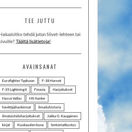
TEE JUTTU
Haluaisitko tehdä jutun Siivet-lehteen tai
sivuille?
Täältä lisätietoja!
AVAINSANAT
Eurofighter Typhoon
F-18 Hornet
F-35 Lightning II
Finavia
Harjoitukset
Hasse Vallas
HX-hanke
hävittäjähankinnat
ilmailuhistoria
ilmataisteluharjoitukset
Jukka O. Kauppinen
kirjat
Kuukauden kuva
lentomatkustus