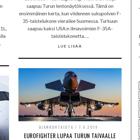
un
saapuu Turun lentonäytöksessä. Tämä on
ensimmäinen kerta, kun viidennen sukupolven F-
35-taistelukone vierailee Suomessa. Turkuun
1L,
saapuu kaksi USA:n ilmavoimien F-35A-
lla
taistelukonetta….
…
LUE LISÄÄ
AJANKOHTAISTA
7.6.2019
EUROFIGHTER LUPAA TURUN TAIVAALLE