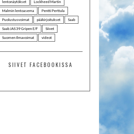
lentonäytökset
Lockheed Martin
Malmin lentoasema
Pentti Perttula
Puolustusvoimat
pääkirjoitukset
Saab
Saab JAS 39 Gripen E/F
Siivet
Suomen Ilmavoimat
videot
SIIVET FACEBOOKISSA