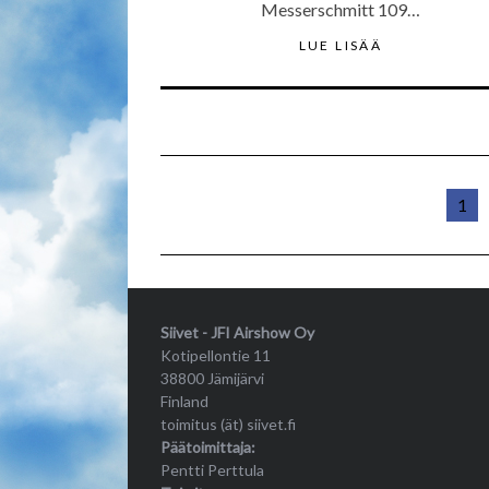
Messerschmitt 109…
LUE LISÄÄ
1
Siivet - JFI Airshow Oy
Kotipellontie 11
38800 Jämijärvi
Finland
toimitus (ät) siivet.fi
Päätoimittaja:
Pentti Perttula