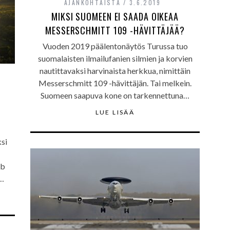
AJANKOHTAISTA
3.6.2019
MIKSI SUOMEEN EI SAADA OIKEAA
MESSERSCHMITT 109 -HÄVITTÄJÄÄ?
Vuoden 2019 päälentonäytös Turussa tuo
suomalaisten ilmailufanien silmien ja korvien
nautittavaksi harvinaista herkkua, nimittäin
Messerschmitt 109 -hävittäjän. Tai melkein.
Suomeen saapuva kone on tarkennettuna…
LUE LISÄÄ
ksi
ab
n…