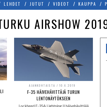
LEHDET
JUTUT
VIDEOT
KAUPPA
TURKU AIRSHOW 201
AJANKOHTAISTA
10.6.2019
LI
F-35 HÄIVEHÄVITTÄJÄ TURUN
LENTONÄYTÖKSEEN
Lockheed F-35A Lightning II häivehävittäjä