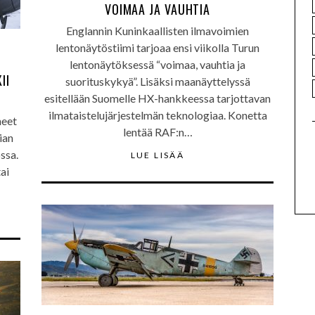
VOIMAA JA VAUHTIA
Englannin Kuninkaallisten ilmavoimien
lentonäytöstiimi tarjoaa ensi viikolla Turun
lentonäytöksessä “voimaa, vauhtia ja
II
suorituskykyä”. Lisäksi maanäyttelyssä
esitellään Suomelle HX-hankkeessa tarjottavan
ilmataistelujärjestelmän teknologiaa. Konetta
neet
lentää RAF:n…
ian
ossa.
LUE LISÄÄ
ai