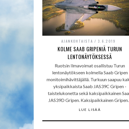
AJANKOHTAISTA
3.6.2019
KOLME SAAB GRIPENIÄ TURUN
LENTONÄYTÖKSESSÄ
Ruotsin Ilmavoimat osallistuu Turun
lentonäytökseen kolmella Saab Gripen
monitoimihävittäjällä. Turkuun saapuu ka
yksipaikkaista Saab JAS39C Gripen -
taistelukonetta sekä kaksipaikkainen Sa
JAS39D Gripen. Kaksipaikkainen Gripe
LUE LISÄÄ