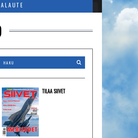
PALAUTE
9
TILAA SIIVET