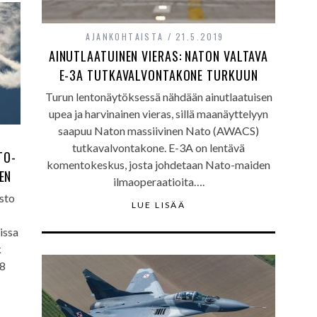
AJANKOHTAISTA
21.5.2019
AINUTLAATUINEN VIERAS: NATON VALTAVA
E-3A TUTKAVALVONTAKONE TURKUUN
Turun lentonäytöksessä nähdään ainutlaatuisen
upea ja harvinainen vieras, sillä maanäyttelyyn
saapuu Naton massiivinen Nato (AWACS)
tutkavalvontakone. E-3A on lentävä
TO-
komentokeskus, josta johdetaan Nato-maiden
EN
ilmaoperaatioita….
sto
LUE LISÄÄ
issa
k
98