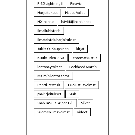
F-35 Lightning II
Finavia
Harjoitukset
Hasse Vallas
HX-hanke
hävittäjähankinnat
ilmailuhistoria
ilmataisteluharjoitukset
Jukka O. Kauppinen
kirjat
Kuukauden kuva
lentomatkustus
lentonäytökset
Lockheed Martin
Malmin lentoasema
Pentti Perttula
Puolustusvoimat
pääkirjoitukset
Saab
Saab JAS 39 Gripen E/F
Siivet
Suomen Ilmavoimat
videot