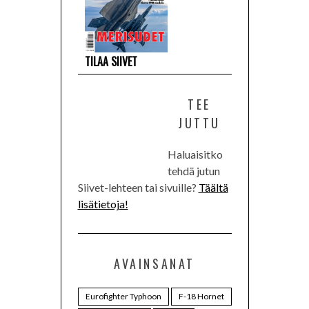
TILAA SIIVET
TEE
JUTTU
Haluaisitko
tehdä jutun
Siivet-lehteen tai sivuille?
Täältä
lisätietoja!
AVAINSANAT
Eurofighter Typhoon
F-18 Hornet