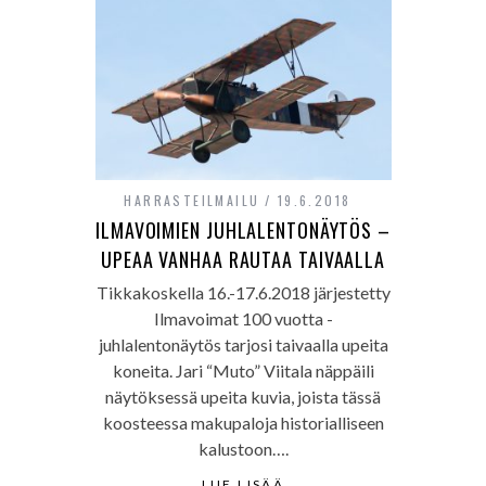
HARRASTEILMAILU
19.6.2018
ILMAVOIMIEN JUHLALENTONÄYTÖS –
UPEAA VANHAA RAUTAA TAIVAALLA
Tikkakoskella 16.-17.6.2018 järjestetty
Ilmavoimat 100 vuotta -
juhlalentonäytös tarjosi taivaalla upeita
koneita. Jari “Muto” Viitala näppäili
näytöksessä upeita kuvia, joista tässä
koosteessa makupaloja historialliseen
kalustoon….
LUE LISÄÄ