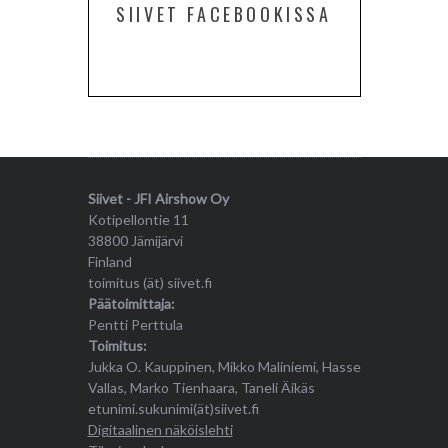
SIIVET FACEBOOKISSA
Siivet - JFI Airshow Oy
Kotipellontie 11
38800 Jämijärvi
Finland
toimitus (ät) siivet.fi
Päätoimittaja:
Pentti Perttula
Toimitus:
Jukka O. Kauppinen, Mikko Maliniemi, Hasse
Vallas, Marko Tienhaara, Taneli Äikäs
etunimi.sukunimi(ät)siivet.fi
Digitaalinen näköislehti