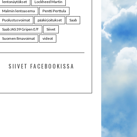
lentonäytökset
Lockheed Martin
Malmin lentoasema
Pentti Perttula
Puolustusvoimat
pääkirjoitukset
Saab
Saab JAS 39 Gripen E/F
Siivet
Suomen Ilmavoimat
videot
SIIVET FACEBOOKISSA