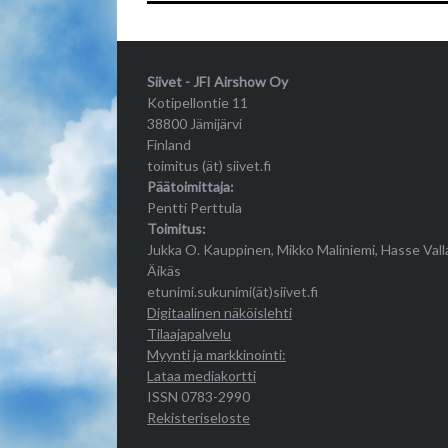
Siivet - JFI Airshow Oy
Kotipellontie 11
38800 Jämijärvi
Finland
toimitus (ät) siivet.fi
Päätoimittaja:
Pentti Perttula
Toimitus:
Jukka O. Kauppinen, Mikko Maliniemi, Hasse Vall
Äikäs
etunimi.sukunimi(ät)siivet.fi
Digitaalinen näköislehti
Tilaajapalvelu
Myynti ja markkinointi:
Lataa mediakortti
ISSN 0783-2990
Rekisteriseloste