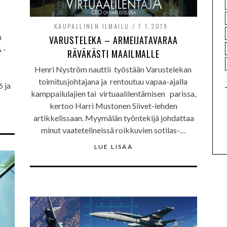
KAUPALLINEN ILMAILU
7.1.2019
n
VARUSTELEKA – ARMEIJATAVARAA
 -
RÄVÄKÄSTI MAAILMALLE
Henri Nyström nauttii työstään Varustelekan
toimitusjohtajana ja rentoutuu vapaa-ajalla
 ja
kamppailulajien tai virtuaalilentämisen parissa,
kertoo Harri Mustonen Siivet-lehden
artikkelissaan. Myymälän työntekijä johdattaa
minut vaatetelineissä roikkuvien sotilas-…
LUE LISÄÄ