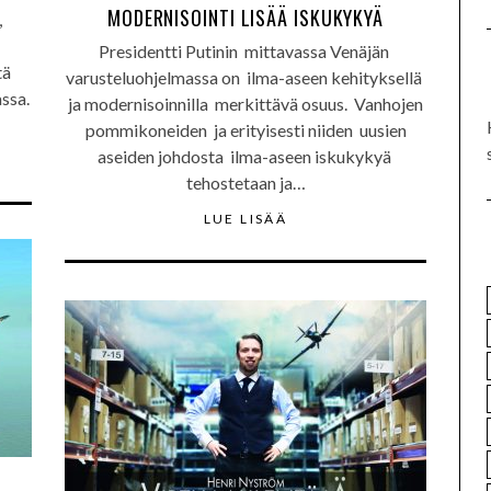
MODERNISOINTI LISÄÄ ISKUKYKYÄ
,
Presidentti Putinin mittavassa Venäjän
tä
varusteluohjelmassa on ilma-aseen kehityksellä
ssa.
ja modernisoinnilla merkittävä osuus. Vanhojen
pommikoneiden ja erityisesti niiden uusien
aseiden johdosta ilma-aseen iskukykyä
tehostetaan ja…
LUE LISÄÄ