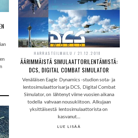
EN
ian
HARRASTEILMAILU
21.12.2018
sen
ÄÄRIMMÄISTÄ SIMULAATTORILENTÄMISTÄ:
on
DCS, DIGITAL COMBAT SIMULATOR
Venäläisen Eagle Dynamics -studion sota- ja
lentosimulaattorisarja DCS, Digital Combat
Simulator, on lähtenyt viime vuosien aikana
todella vahvaan nousukiitoon. Alkujaan
yksittäisestä lentosimulaattorista on
kasvanut…
LUE LISÄÄ