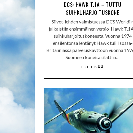
DCS: HAWK T.1A – TUTTU
SUIHKUHARJOITUSKONE
Siivet-lehden valmistuessa DCS Worldii
julkaistiin ensimmäinen versio Hawk T.1A
suihkuharjoituskoneesta. Vuonna 1974
ensilentonsa lentänyt Hawk tuli Isossa-
Britanniassa palveluskäyttöön vuonna 1976
Suomeen koneita tilattiin…
LUE LISÄÄ