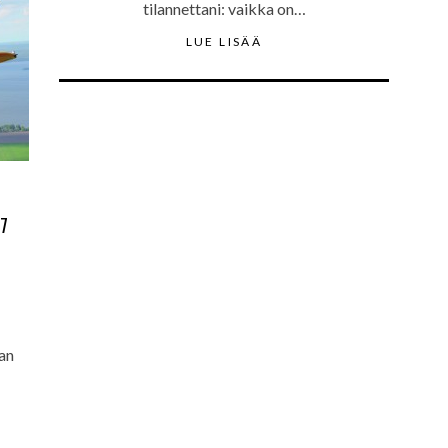
tilannettani: vaikka on…
LUE LISÄÄ
17
man