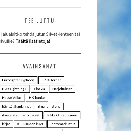
TEE JUTTU
Haluaisitko tehdä jutun Siivet-lehteen tai
sivuille?
Täältä lisätietoja!
AVAINSANAT
Eurofighter Typhoon
F-18 Hornet
F-35 Lightning II
Finavia
Harjoitukset
Hasse Vallas
HX-hanke
hävittäjähankinnat
ilmailuhistoria
ilmataisteluharjoitukset
Jukka O. Kauppinen
kirjat
Kuukauden kuva
lentomatkustus