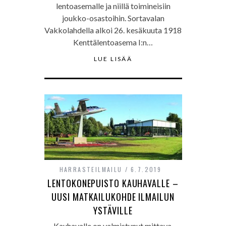
lentoasemalle ja niillä toimineisiin
joukko-osastoihin. Sortavalan
Vakkolahdella alkoi 26. kesäkuuta 1918
Kenttälentoasema I:n…
LUE LISÄÄ
HARRASTEILMAILU
6.7.2019
LENTOKONEPUISTO KAUHAVALLE –
UUSI MATKAILUKOHDE ILMAILUN
YSTÄVILLE
Kauhavalle on valmistunut mittava,