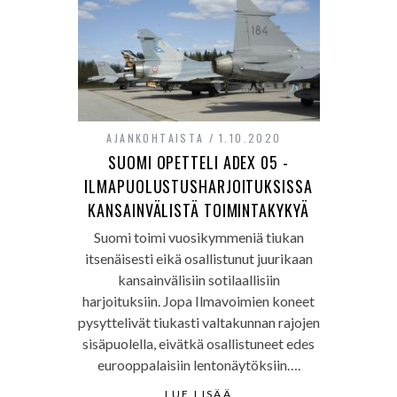
AJANKOHTAISTA
1.10.2020
SUOMI OPETTELI ADEX 05 -
ILMAPUOLUSTUSHARJOITUKSISSA
KANSAINVÄLISTÄ TOIMINTAKYKYÄ
Suomi toimi vuosikymmeniä tiukan
itsenäisesti eikä osallistunut juurikaan
kansainvälisiin sotilaallisiin
harjoituksiin. Jopa Ilmavoimien koneet
pysyttelivät tiukasti valtakunnan rajojen
sisäpuolella, eivätkä osallistuneet edes
eurooppalaisiin lentonäytöksiin….
LUE LISÄÄ