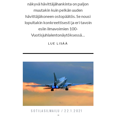
näkyvä hävittäjähankinta on paljon
muutakin kuin pelkän uuden
hävittäjäkoneen ostopäätös. Se nousi
lopultakin konkreettisesti ja eri tavoin
esiin ilmavoimien 100-
Vuotisjuhlalentonäytöksessä…
LUE LISÄÄ
SOTILASILMAILU
22.1.2021