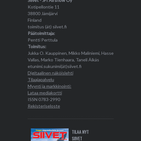
Siivet - JFI Airshow Oy
Kotipellontie 11
38800 Jämijärvi
Finland
toimitus (ät) siivet.fi
Päätoimittaja:
Pentti Perttula
Toimitus:
Jukka O. Kauppinen, Mikko Maliniemi, Hasse
Vallas, Marko Tienhaara, Taneli Äikäs
etunimi.sukunimi(ät)siivet.fi
Digitaalinen näköislehti
Tilaajapalvelu
Myynti ja markkinointi:
Lataa mediakortti
ISSN 0783-2990
Rekisteriseloste
TILAA NYT
SIIVET