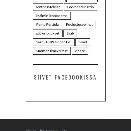
lentonäytökset
Lockheed Martin
Malmin lentoasema
Pentti Perttula
Puolustusvoimat
pääkirjoitukset
Saab
Saab JAS 39 Gripen E/F
Siivet
Suomen Ilmavoimat
videot
SIIVET FACEBOOKISSA