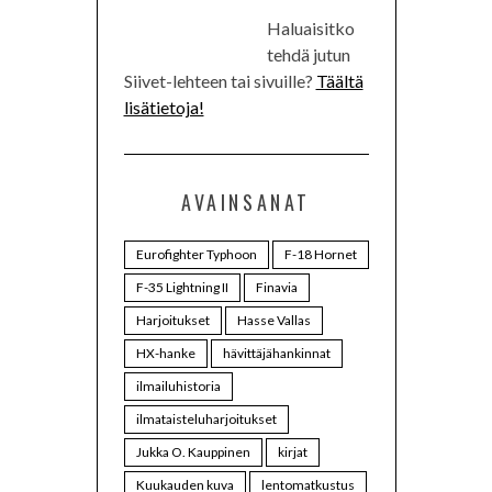
Haluaisitko
tehdä jutun
Siivet-lehteen tai sivuille?
Täältä
lisätietoja!
AVAINSANAT
Eurofighter Typhoon
F-18 Hornet
F-35 Lightning II
Finavia
Harjoitukset
Hasse Vallas
HX-hanke
hävittäjähankinnat
ilmailuhistoria
ilmataisteluharjoitukset
Jukka O. Kauppinen
kirjat
Kuukauden kuva
lentomatkustus