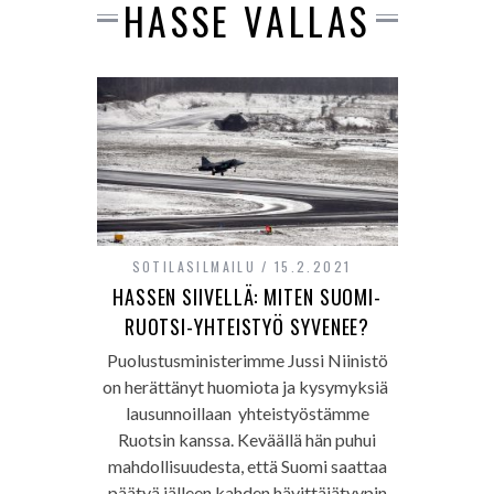
HASSE VALLAS
SOTILASILMAILU
15.2.2021
HASSEN SIIVELLÄ: MITEN SUOMI-
RUOTSI-YHTEISTYÖ SYVENEE?
Puolustusministerimme Jussi Niinistö
on herättänyt huomiota ja kysymyksiä
lausunnoillaan yhteistyöstämme
Ruotsin kanssa. Keväällä hän puhui
mahdollisuudesta, että Suomi saattaa
päätyä jälleen kahden hävittäjätyypin