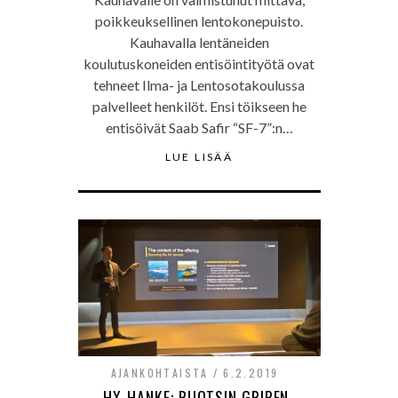
poikkeuksellinen lentokonepuisto.
Kauhavalla lentäneiden
koulutuskoneiden entisöintityötä ovat
tehneet Ilma- ja Lentosotakoulussa
palvelleet henkilöt. Ensi töikseen he
entisöivät Saab Safir “SF-7”:n…
LUE LISÄÄ
AJANKOHTAISTA
6.2.2019
HX-HANKE: RUOTSIN GRIPEN-