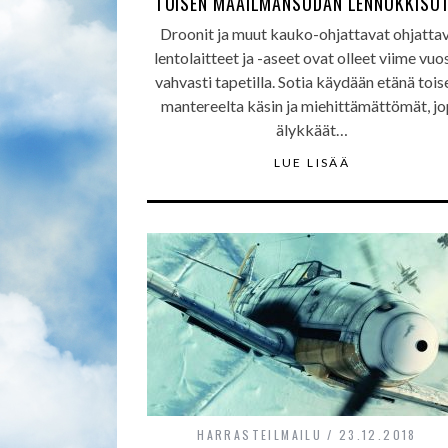
TOISEN MAAILMANSODAN LENNOKKISO
Droonit ja muut kauko-ohjattavat ohjatta
lentolaitteet ja -aseet ovat olleet viime vuo
vahvasti tapetilla. Sotia käydään etänä tois
mantereelta käsin ja miehittämättömät, j
älykkäät…
LUE LISÄÄ
HARRASTEILMAILU
23.12.2018