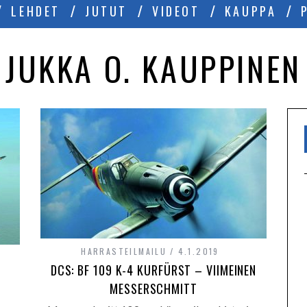
LEHDET
JUTUT
VIDEOT
KAUPPA
JUKKA O. KAUPPINEN
HARRASTEILMAILU
4.1.2019
DCS: BF 109 K-4 KURFÜRST – VIIMEINEN
MESSERSCHMITT