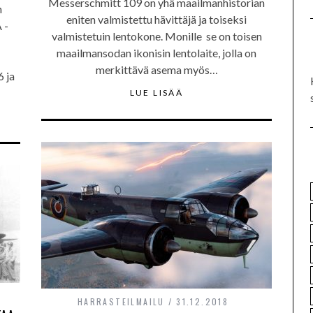
Messerschmitt 109 on yhä maailmanhistorian
n
eniten valmistettu hävittäjä ja toiseksi
 -
valmistetuin lentokone. Monille se on toisen
maailmansodan ikonisin lentolaite, jolla on
merkittävä asema myös…
 ja
LUE LISÄÄ
HARRASTEILMAILU
31.12.2018