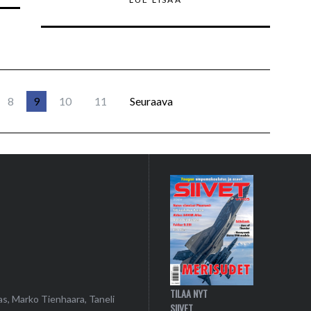
8
9
10
11
Seuraava
TILAA NYT
as, Marko Tienhaara, Taneli
SIIVET