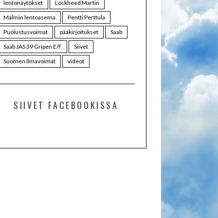
lentonäytökset
Lockheed Martin
Malmin lentoasema
Pentti Perttula
Puolustusvoimat
pääkirjoitukset
Saab
Saab JAS 39 Gripen E/F
Siivet
Suomen Ilmavoimat
videot
SIIVET FACEBOOKISSA