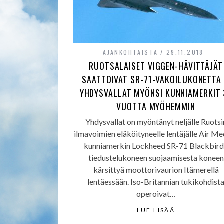
AJANKOHTAISTA
29.11.2018
RUOTSALAISET VIGGEN-HÄVITTÄJÄT
SAATTOIVAT SR-71-VAKOILUKONETTA
YHDYSVALLAT MYÖNSI KUNNIAMERKIT 
VUOTTA MYÖHEMMIN
Yhdysvallat on myöntänyt neljälle Ruotsi
ilmavoimien eläköityneelle lentäjälle Air Me
kunniamerkin Lockheed SR-71 Blackbird
tiedustelukoneen suojaamisesta koneen
kärsittyä moottorivaurion Itämerellä
lentäessään. Iso-Britannian tukikohdist
operoivat…
LUE LISÄÄ