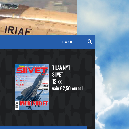
TILAA NYT
SIIVET
12 kk
vain 62,50 euroa!