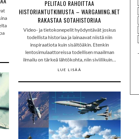
TAA
PELITALO RAHOITTAA
vat
HISTORIANTUTKIMUSTA – WARGAMING.NET
sina
RAKASTAA SOTAHISTORIAA
elta
Video- ja tietokonepelit hyödyntävät joskus
opa
todellista historiaa ja lainaavat niistä niin
inspiraatiota kuin sisältöäkin. Etenkin
lentosimulaattoreissa todellisen maailman
ilmailu on tärkeä lähtökohta, niin siviilikuin…
LUE LISÄÄ