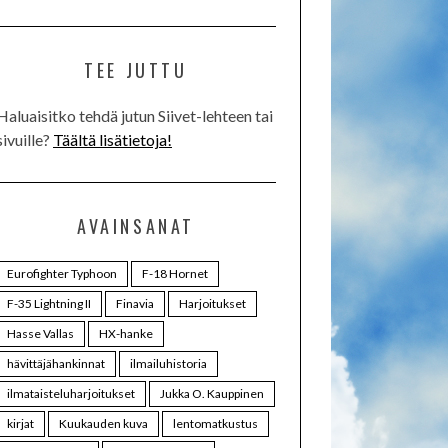
TEE JUTTU
Haluaisitko tehdä jutun Siivet-lehteen tai
sivuille?
Täältä lisätietoja!
AVAINSANAT
Eurofighter Typhoon
F-18 Hornet
F-35 Lightning II
Finavia
Harjoitukset
Hasse Vallas
HX-hanke
hävittäjähankinnat
ilmailuhistoria
ilmataisteluharjoitukset
Jukka O. Kauppinen
kirjat
Kuukauden kuva
lentomatkustus