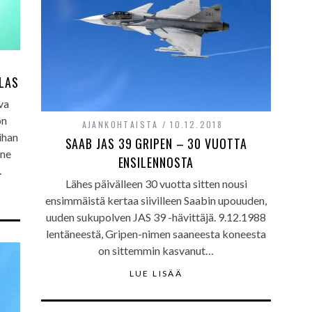
ALAS
va
on
AJANKOHTAISTA
10.12.2018
ihan
SAAB JAS 39 GRIPEN – 30 VUOTTA
one
ENSILENNOSTA
…
Lähes päivälleen 30 vuotta sitten nousi
ensimmäistä kertaa siivilleen Saabin upouuden,
uuden sukupolven JAS 39 -hävittäjä. 9.12.1988
lentäneestä, Gripen-nimen saaneesta koneesta
on sittemmin kasvanut…
LUE LISÄÄ