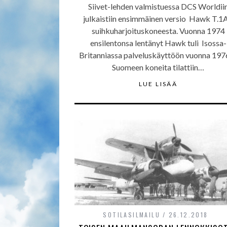
Siivet-lehden valmistuessa DCS Worldii
julkaistiin ensimmäinen versio Hawk T.1A
suihkuharjoituskoneesta. Vuonna 1974
ensilentonsa lentänyt Hawk tuli Isossa-
Britanniassa palveluskäyttöön vuonna 1976
Suomeen koneita tilattiin…
LUE LISÄÄ
SOTILASILMAILU
26.12.2018