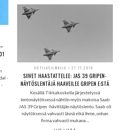
 –
31
SOTILASILMAILU
27.11.2018
n
SIIVET HAASTATTELEE: JAS 39 GRIPEN-
dal -
NÄYTÖSLENTÄJÄ HAAVEILEE GRIPEN E:STÄ
 -
Kesällä Tikkakoskella järjestetyssä
lentonäytöksessä nähtiin myös makoisa Saab
a
JAS 39 Gripen -hävittäjän näytöslento. Saab oli
näytöksessä vahvasti läsnä eikä ihme, onhan
firma vahvasti mukana…
LUE LISÄÄ