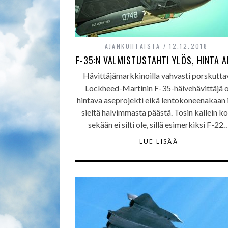
AJANKOHTAISTA
12.12.2018
F-35:N VALMISTUSTAHTI YLÖS, HINTA 
Hävittäjämarkkinoilla vahvasti porskutta
Lockheed-Martinin F-35-häivehävittäjä 
hintava aseprojekti eikä lentokoneenakaan 
sieltä halvimmasta päästä. Tosin kallein k
sekään ei silti ole, sillä esimerkiksi F-22
LUE LISÄÄ