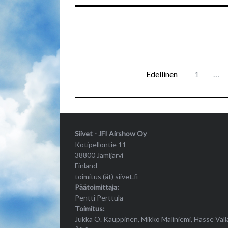
Edellinen
1
…
Siivet - JFI Airshow Oy
Kotipellontie 11
38800 Jämijärvi
Finland
toimitus (ät) siivet.fi
Päätoimittaja:
Pentti Perttula
Toimitus:
Jukka O. Kauppinen, Mikko Maliniemi, Hasse Vall