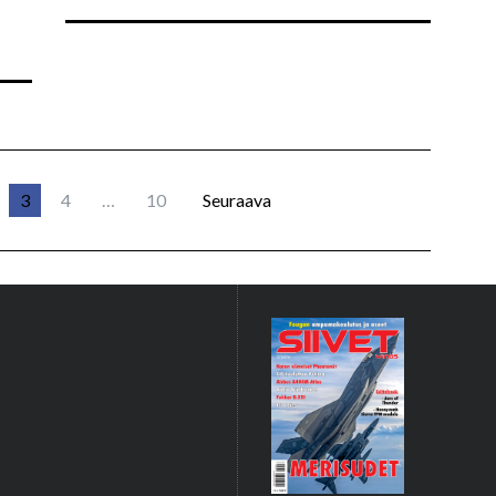
3
4
…
10
Seuraava