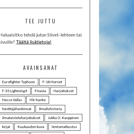
TEE JUTTU
Haluaisitko tehdä jutun Siivet-lehteen tai
sivuille?
Täältä lisätietoja!
AVAINSANAT
Eurofighter Typhoon
F-18 Hornet
F-35 Lightning II
Finavia
Harjoitukset
Hasse Vallas
HX-hanke
hävittäjähankinnat
ilmailuhistoria
ilmataisteluharjoitukset
Jukka O. Kauppinen
kirjat
Kuukauden kuva
lentomatkustus