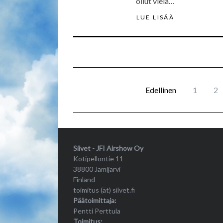
ollut vielä…
LUE LISÄÄ
Edellinen
1
2
Siivet - JFI Airshow Oy
Kotipellontie 11
38800 Jämijärvi
Finland
toimitus (ät) siivet.fi
Päätoimittaja:
Pentti Perttula
Toimitus: