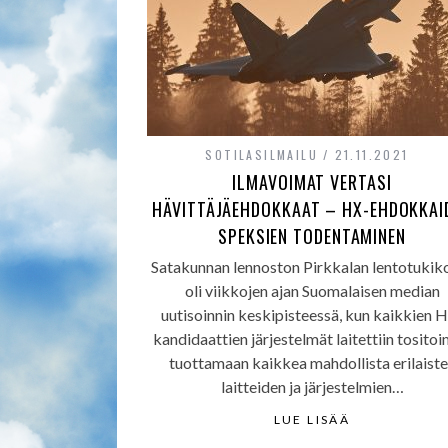
SOTILASILMAILU
21.11.2021
ILMAVOIMAT VERTASI
HÄVITTÄJÄEHDOKKAAT – HX-EHDOKKAI
SPEKSIEN TODENTAMINEN
Satakunnan lennoston Pirkkalan lentotukik
oli viikkojen ajan Suomalaisen median
uutisoinnin keskipisteessä, kun kaikkien 
kandidaattien järjestelmät laitettiin tositoi
tuottamaan kaikkea mahdollista erilaist
laitteiden ja järjestelmien…
LUE LISÄÄ