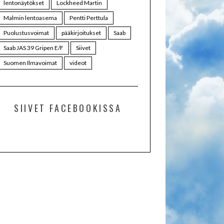
lentonäytökset
Lockheed Martin
Malmin lentoasema
Pentti Perttula
Puolustusvoimat
pääkirjoitukset
Saab
Saab JAS 39 Gripen E/F
Siivet
Suomen Ilmavoimat
videot
SIIVET FACEBOOKISSA