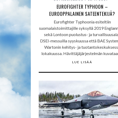
EUROFIGHTER TYPHOON –
EUROOPPALAINEN SATEENTEKIJÄ?
Eurofighter Typhoonia esiteltiin
suomalaistoimittajille syksyllä 2019 Englan
sekä Lontoon puolustus- ja turvallisuusal
DSEI-messuilla syyskuussa että BAE Syste
Wartonin kehitys- ja tuotantokeskukses
lokakuussa. Hävittäjäjärjestelmän kuvata
LUE LISÄÄ