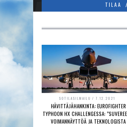
TILAA
SOTILASILMAILU
7.12.2021
HÄVITTÄJÄHANKINTA: EUROFIGHTER
TYPHOON HX CHALLENGESSA: ”SUVEREE
VOIMANNÄYTTÖÄ JA TEKNOLOGISTA