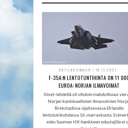
SOTILASILMAILU
18.11.2021
F-35A:N LENTOTUNTIHINTA ON 11 00
EUROA: NORJAN ILMAVOIMAT
Siivet-lehdellä oli vihdoin mahdollisuus viera
Norjan kuninkaallisten ilmavoimien Norj
Brekstadissa sijaitsevassa Ørlandin
lentotukikohdassa 16. marraskuuta. Esimerk
edes Suomen HX-hankkeen edustajilla ei o