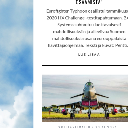
OSAAMISTA”
Eurofighter Typhoon osallistui tammikuu
2020 HX Challenge -testitapahtumaan. B
Systems suhtautuu luottavaisesti
mahdollisuuksiin ja alleviivaa Suomen
mahdollisuuksia osana eurooppalaista
hävittäjäohjelmaa. Teksti ja kuvat: Pentt
LUE LISÄÄ
SOTILASILMAILU
30.11.2021