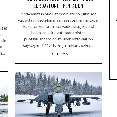
EUROA/TUNTI: PENTAGON
Yhdysvaltain puolustusministeriö julkaisee
vuosittain luettelon maan asevoimien lentävän
kaluston vuokrauskorvauksista, jos niitä
nissa
halutaan ja luovutetaan toisten
an
puolustushaarojen, muiden liittovaltion
msin
käyttäjien, FMS (foreign military sales)…
sa
an…
LUE LISÄÄ