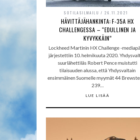
SOTILASILMAILU
26.11.2021
HÄVITTÄJÄHANKINTA: F-35A HX
CHALLENGESSA – “EDULLINEN JA
KYVYKKÄIN”
Lockheed Martinin HX Challenge -mediapä
järjestettiin 10. helmikuuta 2020. Yhdysval
suurlähettiläs Robert Pence muistutti
tilaisuuden alussa, että Yhdysvaltain
ensimmäinen Suomelle myymät 44 Brewste
239…
LUE LISÄÄ