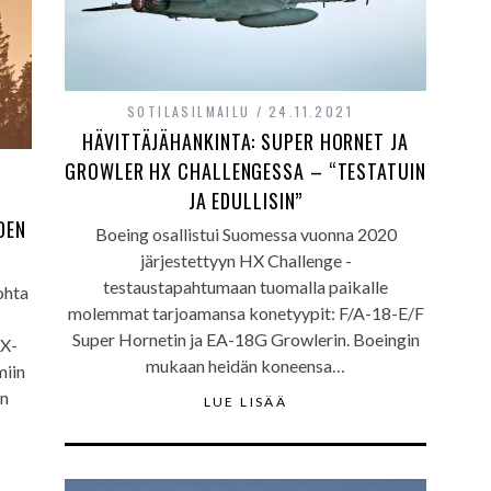
SOTILASILMAILU
24.11.2021
HÄVITTÄJÄHANKINTA: SUPER HORNET JA
GROWLER HX CHALLENGESSA – “TESTATUIN
JA EDULLISIN”
DEN
Boeing osallistui Suomessa vuonna 2020
järjestettyyn HX Challenge -
testaustapahtumaan tuomalla paikalle
ohta
molemmat tarjoamansa konetyypit: F/A-18-E/F
Super Hornetin ja EA-18G Growlerin. Boeingin
HX-
mukaan heidän koneensa…
miin
en
LUE LISÄÄ