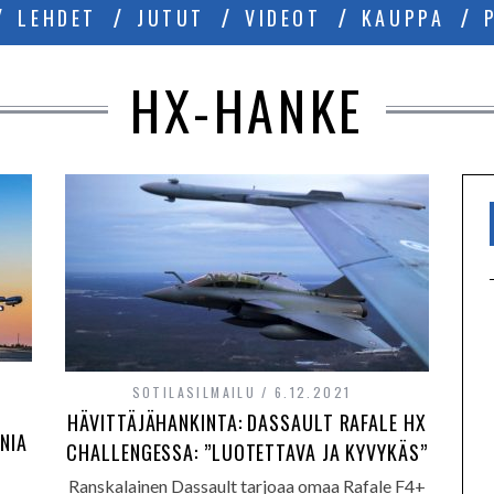
LEHDET
JUTUT
VIDEOT
KAUPPA
HX-HANKE
SOTILASILMAILU
6.12.2021
HÄVITTÄJÄHANKINTA: DASSAULT RAFALE HX
NIA
CHALLENGESSA: ”LUOTETTAVA JA KYVYKÄS”
Ranskalainen Dassault tarjoaa omaa Rafale F4+