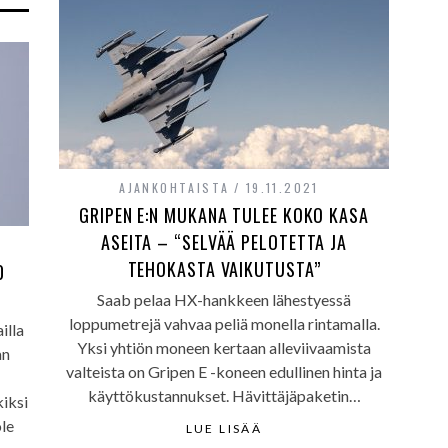
AJANKOHTAISTA
19.11.2021
GRIPEN E:N MUKANA TULEE KOKO KASA
ASEITA – “SELVÄÄ PELOTETTA JA
TEHOKASTA VAIKUTUSTA”
0
Saab pelaa HX-hankkeen lähestyessä
loppumetrejä vahvaa peliä monella rintamalla.
illa
Yksi yhtiön moneen kertaan alleviivaamista
an
valteista on Gripen E -koneen edullinen hinta ja
käyttökustannukset. Hävittäjäpaketin…
iksi
le
LUE LISÄÄ