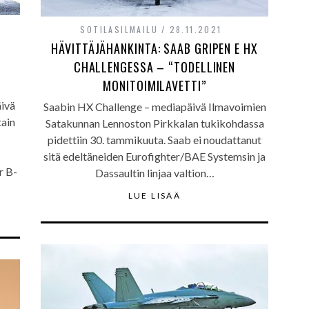
SOTILASILMAILU
28.11.2021
HÄVITTÄJÄHANKINTA: SAAB GRIPEN E HX
CHALLENGESSA – “TODELLINEN
MONITOIMILAVETTI”
ivä
Saabin HX Challenge – mediapäivä Ilmavoimien
tain
Satakunnan Lennoston Pirkkalan tukikohdassa
pidettiin 30. tammikuuta. Saab ei noudattanut
sitä edeltäneiden Eurofighter/BAE Systemsin ja
r B-
Dassaultin linjaa valtion…
LUE LISÄÄ