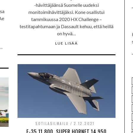
-hävittäjäänsä Suomelle uudeksi
ssa
monitoimihävittäjäksi. Kone osallistui
Ae
tammikuussa 2020 HX Challenge –
testitapahtumaan ja Dassault kehuu, että heillä
on hyvä…
LUE LISÄÄ
i…
SOTILASILMAILU
2.12.2021
F-35 11 800, SUPER HORNET 14 950