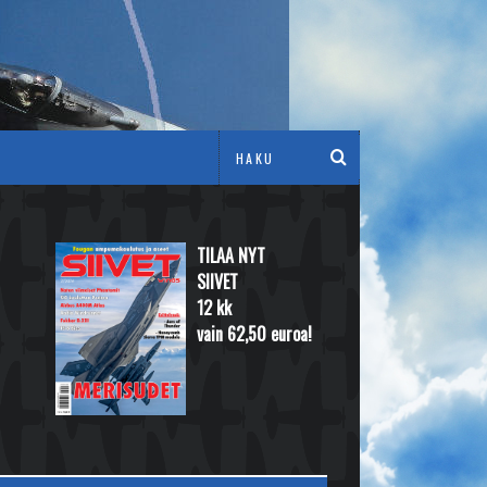
TILAA NYT
SIIVET
12 kk
vain 62,50 euroa!